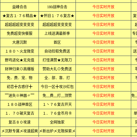
益峰合击
180战神合击
今日实时开放
★复古１·７６精品★
★怀旧１·７６复古★
今日实时开放
复
超超超超变变变变
超超超超变变变变
今日实时开放
免费超变快餐服
上线送满最新季
今日实时开放
专
大唐沉默
首区
今日实时开放
１８０丶火龙微变
自动捡取免费送
今日实时开放
送
野鸡进化★无充值
打怪满赞★无限刀
今日实时开放
财神归来⊙高爆版
赞助大礼⊙免费送
今日实时开放
免．费．宠．物
全．部．靠．打
今日实时开放
初恋╋古惑仔╋
今日一区╋攻沙红包
今日实时开放
﹌迷失※神器〃﹌
免﹏费﹏打﹏顶赞
今日实时开放
１８０战神首区
１丶７６复古开天
今日实时开放
１．７０破天复古
１．７６金币月卡
今日实时开放
单
复古８０攻速
全网独家
今日实时开放
メ沉默专属メ攻速超爽
メ新出炉メ无限探索メ
今日实时开放