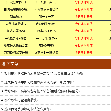
《 沉默世界 》
《 新服上架 》
今日实时开放
白漂高爆快餐超变
无限攻速免费吸怪
今日实时开放
简单暴力
第━１━区
今日实时开放
鬼斧神器霸梦决
攻速迷失单职业
今日实时开放
复古八零品牌
经典小极品+5
今日实时开放
●终极吾辈●神器
●●５万米限时●●
今日实时开放
新攻速大极品合击
攻速超牛逼
今日实时开放
刀刀砍翻超变神器
０茺毕业╋玩终极
今日实时开放
相关文章
1.
如何抢先获取传奇道具彼岸之忆”？夫妻变性玩法全解析
2.
迷失传奇SF中如何把握烈火剑法的最佳释放时机？
3.
传奇私服中高级装备与极品装备如何快速辨别与区分？
4.
哪个职业打宝速度最快？
5.
热血传奇手游烟花卡法怎么操作？