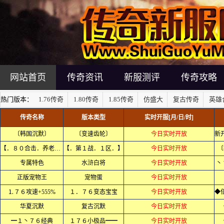
网站首页
传奇资讯
新服测评
传奇攻略
热门版本：
1.76传奇
1.80传奇
1.85传奇
仿盛大
复古传奇
英雄
传奇名称
版本类型
实时开服[月/日/时]
〔韩国沉默〕
〔变速齿轮〕
今日实时开放
【．８０合击．养老．】
【．第１战．１区．】
今日实时开放
〔
专属特色
水浒白将
今日实时开放
丶
正版宠物王
宠物蛋
今日实时开放
⒈７６攻速+555%
１．７６变态宝宝
今日实时开放
华夏沉默
复古沉默
今日实时开放
━１丶７６经典
１７６小极品━━
今日实时开放