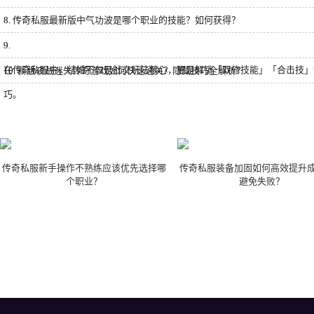
8.
传奇私服最新版中气功波是哪个职业的技能？如何获得？
9.
在传奇私服中，结婚不仅是社交玩法核心，更是解锁「双修技能」「合击技」
10.
新版夜战迷失传奇游戏如何快速通关？隐藏技巧全解析？
巧。
传奇私服新手操作不熟练应该优先选择哪
传奇私服装备加固如何高效提升
个职业？
避免失败？