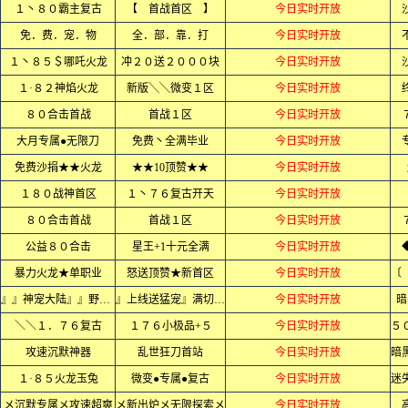
１丶８０霸主复古
【 首战首区 】
今日实时开放
免．费．宠．物
全．部．靠．打
今日实时开放
１丶８５＄哪吒火龙
冲２０送２０００块
今日实时开放
１·８２神焰火龙
新版╲╲微变１区
今日实时开放
８０合击首战
首战１区
今日实时开放
大月专属●无限刀
免费丶全满毕业
今日实时开放
免费沙捐★★火龙
★★10顶赞★★
今日实时开放
１８０战神首区
１丶７６复古开天
今日实时开放
８０合击首战
首战１区
今日实时开放
公益８０合击
星王+1十元全满
今日实时开放
暴力火龙★单职业
怒送顶赞★新首区
今日实时开放
』』神宠大陆』』野外抓宠
』上线送猛宠』满切割』』
今日实时开放
暗
＼＼１．７６复古
１７６小极品+５
今日实时开放
攻速沉默神器
乱世狂刀首站
今日实时开放
１·８５火龙玉兔
微变●专属●复古
今日实时开放
メ沉默专属メ攻速超爽
メ新出炉メ无限探索メ
今日实时开放