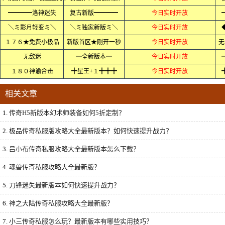
━━━━洛神迷失
复古新版━━━━
今日实时开放
＼ミ影月轻变ミ＼
＼ミ独家新版ミ＼
今日实时开放
１７６★免费小极品
新版首区★刚开一秒
今日实时开放
无
无敌迷
━全新版本━
今日实时开放
１８０神谕合击
╋星王+１╋╋╋
今日实时开放
相关文章
1.
传奇H5新版本幻术师装备如何5折定制？
2.
极品传奇私服版攻略大全最新版本？如何快速提升战力？
3.
吕小布传奇私服攻略大全最新版本怎么下载？
4.
魂兽传奇私服攻略大全最新版？
5.
刀锋迷失最新版本如何快速提升战力？
6.
神之大陆传奇私服攻略大全最新版？
7.
小三传奇私服怎么玩？最新版本有哪些实用技巧？