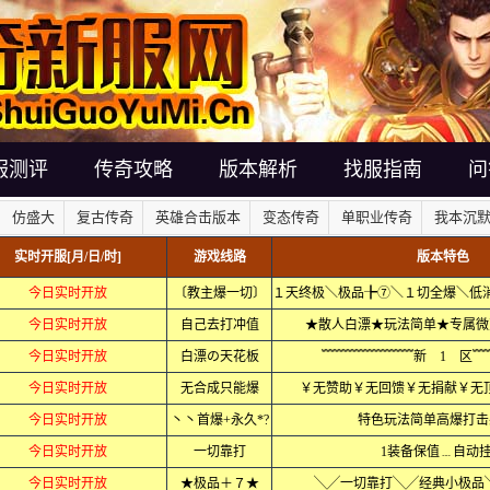
服测评
传奇攻略
版本解析
找服指南
问
仿盛大
复古传奇
英雄合击版本
变态传奇
单职业传奇
我本沉
实时开服[月/日/时]
游戏线路
版本特色
今日实时开放
〔教主爆一切〕
今日实时开放
自己去打冲值
★散人白漂★玩法简单★专属微
今日实时开放
白漂の天花板
﹌﹌﹌﹌﹌﹌﹌新 1 区﹌
今日实时开放
无合成只能爆
￥无赞助￥无回馈￥无捐献￥无顶
今日实时开放
丶丶首爆+永久*?
特色玩法简单高爆打击
今日实时开放
一切靠打
1装备保值﹍自动
今日实时开放
★极品＋７★
╲╱一切靠打╲╱经典小极品