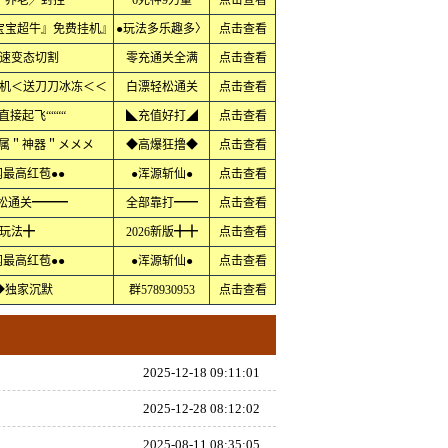
╱养老╱封挂
6死神9力量
点击查看
宝宝超牛』免费挂机』
●玩法多乐趣多〉
点击查看
速变态切割
零充通关全满
点击查看
机＜送刀刀冰冻＜＜
白漂轻松通关
点击查看
直接起飞““““
◣充值好打◢
点击查看
专属＂神器＂メメメ
◆高爆狂撸◆
点击查看
网最高红苞●●
●浑源斩仙●
点击查看
轻松通关━━━
全部靠打━━
点击查看
玩法╋
2026新版╋╋
点击查看
网最高红苞●●
●浑源斩仙●
点击查看
◆独家沉默
群578930953
点击查看
2025-12-18 09:11:01
2025-12-28 08:12:02
2025-08-11 08:35:05