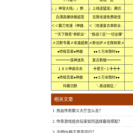
1.76金币
首战一区
』』神宠大陆』』野外抓宠
』上线送猛宠』满切割』』
白漂高爆快餐超变
无限攻速免费吸怪
＜＜霸刀攻速〔神器〕＜＜
＜〔攻速复古单职业〕＜
““天下微变“单职业“
“首战①区“一切全爆“
メ沉默专属メ攻速超爽
メ新出炉メ无限探索メ
●终极吾辈●神器
●●５万米限时●●
━━━━洛神迷失
复古新版━━━━
１８０神谕合击
╋星王+１╋╋╋
●终极吾辈●神器
●●５万米限时●●
玛雅沉默
╲首战首区╱
相关文章
1.
热血传奇聚义大厅怎么去？
2.
传奇游戏组合玩家如何选择最佳搭配？
3.
法师PK称王是否可行？