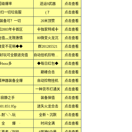
超级爆率
送运9武器
点击查看
◆扫一切垃圾服
(７
点击查看
★装备可？一切
20米顶赞
点击查看
2003年╋首区
╋独家特戒╋
点击查看
充值灬无限激情
80微变火龙沉
点击查看
微变不花哨◆◆
群201285521
点击查看
好玩可全额退充值
自动挂机捡物回收
点击查看
oss多
◆每日红包◆
点击查看
巅峰合击
点击查看
属神器装备全爆
自动捡物挂机
点击查看
一种货币打通关
点击查看
击寂静之手
装备保值
点击查看
.851.95p
迷失火龙合击
点击查看
＼耐＼＼玩
全新丶沉默
点击查看
全 爆 ·
时间全满
点击查看