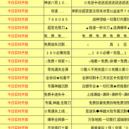
今日实时开放
神迹八荒１０大陆
０充送╋送送送送送送送送送
今日实时开放
攻速﹍﹍
今日实时开放
７６８０８５
战神顶级一切靠打内置
今日实时开放
超变无限刀▲
▲极速一秒⑩刀▲送满爆率
今日实时开放
免﹏费﹏免﹏费﹏
免﹏费﹏免﹏费﹏免﹏费﹏免
今日实时开放
免费迷失沉默专属
≤ 真 １ 
今日实时开放
１８０必爆充值
﹏１·８０必爆〃充值﹏１
今日实时开放
≤免费〃到家〃≥
≤啥都〃免费≥卧槽〃免费
今日实时开放
零充通关全满
⊙散人不用充值⊙０充锤土豪⊙
今日实时开放
全自动★玩着不
全屏切割╋三天合区╋充值可
今日实时开放
专属神器沉默
白嫖毕业★一切打满★终极靠
今日实时开放
免费╋迷失╋神器
上线满级+满转+满称号+满
今日实时开放
专属,神器,无限刀
免费狂暴免费捡物免费顶
今日实时开放
０茺通关上线当爷
变迷失◆神器大陆专属沉默
今日实时开放
爆率全网第一
万张地图.一切靠打.超级耐
今日实时开放
不充值打土豪
爸爸来玩１怪１充值〝０