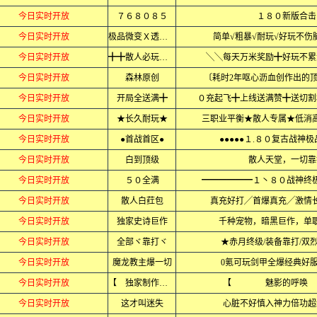
今日实时开放
７６８０８５
１８０新版合击
今日实时开放
极品微变Ｘ透视版
简单√粗暴√耐玩√好玩不伤
今日实时开放
╋╋散人必玩╋╋
╲╲每天万米奖励╋好玩不累
今日实时开放
森林原创
〔耗时2年呕心沥血创作出的
今日实时开放
开局全送满╋
０充起飞╋上线送满赞╋送切割
今日实时开放
★长久耐玩★
三职业平衡★散人专属★低消
今日实时开放
●首战首区●
●●●●●１.８０复古战神极
今日实时开放
白到顶级
散人天堂，一切靠
今日实时开放
５０全满
━━━━━━１丶８０战神终
今日实时开放
散人白荭包
真充好打╱首爆真充╱激情
今日实时开放
独家史诗巨作
千种宠物，暗黑巨作，单
今日实时开放
全部ヾ靠打ヾ
★赤月终级/装备靠打/双
今日实时开放
魔龙教主爆一切
0氪可玩剑甲全爆经典好
今日实时开放
【 独家制作 】
【 魅影的呼
今日实时开放
这才叫迷失
心脏不好慎入神力倍功超