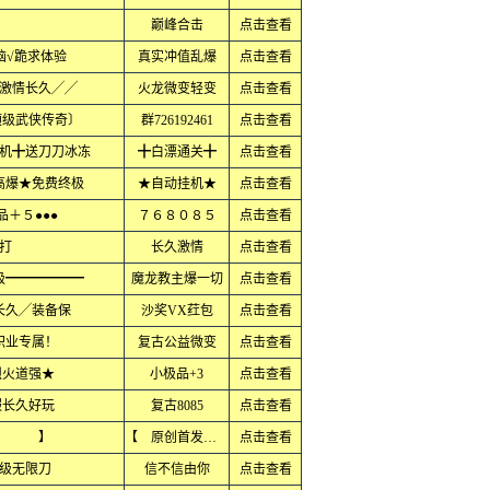
巅峰合击
点击查看
脑√跪求体验
真实冲值乱爆
点击查看
激情长久╱╱
火龙微变轻变
点击查看
顶级武侠传奇〕
群726192461
点击查看
机╋送刀刀冰冻
╋白漂通关╋
点击查看
高爆★免费终极
★自动挂机★
点击查看
品＋５●●●
７６８０８５
点击查看
打
长久激情
点击查看
极━━━━━━
魔龙教主爆一切
点击查看
长久╱装备保
沙奖VX荭包
点击查看
职业专属！
复古公益微变
点击查看
烈火道强★
小极品+3
点击查看
服长久好玩
复古8085
点击查看
唤 】
【 原创首发 】
点击查看
级无限刀
信不信由你
点击查看