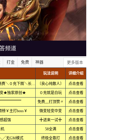
答频道
默
打金
免费
神器
更多版本
玩法说明
详细介绍
１天终极＼极品╊⑦＼１切全爆＼低消费＼０充下图＼长久耐玩
〔良心纯散人〕
点击查看
变★独家原创★
０充就是白玩
点击查看
﹌﹌﹌﹌﹌﹌
免费﹏打顶赞〃
点击查看
榜￥主打boss￥
微变轻变中变
点击查看
感超强
╋进来一试╋
点击查看
挂机
58全满
点击查看
╲╱无GM模式
终极全靠打
点击查看