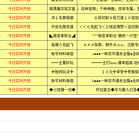
今日实时开放
屠龙赤月终极
╱无家族╱无暗坑╱无假人
今日实时开放
暗黑魔次铭文鉴
』百种宠物』千种神器』倍攻专属』
今日实时开放
冲１毛算我输
８倍切割９倍刀速１０倍加
今日实时开放
开局无限攻速
＜＜０充起飞＜上线送满赞＜送切割
今日实时开放
◣微变单职业◢
““““微变单职业“磨死一只怪“
今日实时开放
高爆０充起飞
メメメ探索、野外Ｂｏss、沉默
今日实时开放
账号材料保值
c●●●一种货币通关全服●全
今日实时开放
━━主要好玩
━━━主打boss-爆率超高-
今日实时开放
╋独创玩法╋
１０元╋享受╋老板级
今日实时开放
账号材料保值
b●●●一种货币通关全服●全
今日实时开放
◆小怪爆一切◆
怀旧复古◆专为散人打造