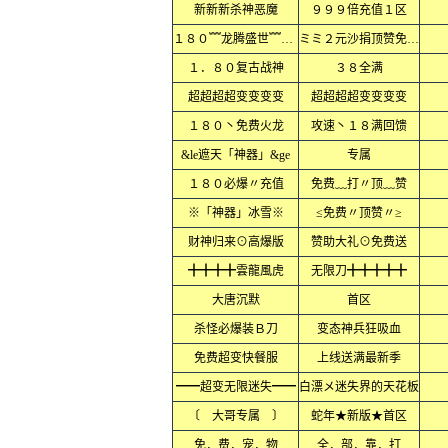
新新新杀神恶魔
９９９倍充值１区
１８０﹌龙腾盛世﹌火龙﹌
ミミ２元沙捐顶赞免费ミミ
１．８０复古战神
３８全满
超超超超变变变变
超超超超变变变变
１８０丶免费火龙
攻速丶１８满回馈
&le遮天「神器」&ge
专属
１８０必爆〃充值
免费﹏打〃顶﹏赞
※「神器」冰雪※
≤免费〃顶赞〃≥
财神归来⊙高爆版
赞助大礼⊙免费送
╋╋╋╋雲龍風虎
无限刀╋╋╋╋╋
大唐沉默
首区
杀怪必爆装Ｂ刀
变态神兵狂吸血
免费超变快餐服
上线送满最新季
━━超变无限迷失━━
白漂メ迷失界的天花板
〔 大哥专属 〕
蛇年★新版★首区
免．费．宠．物
全．部．靠．打