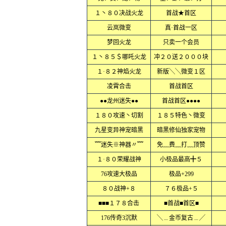
１丶８０决战火龙
首战★首区
云岚微变
真·首战一区
梦回火龙
只卖一个会员
１丶８５＄哪吒火龙
冲２０送２０００块
１·８２神焰火龙
新版╲╲微变１区
凌霄合击
首战首区
●●龙州迷失●●
首战首区●●●●
１８０攻速丶切割
１８５特色丶微变
九星变异神宠暗黑
暗黑修仙独家宠物
﹌迷失※神器〃﹌
免﹏费﹏打﹏顶赞
１·８０荣耀战神
小极品最高╋５
76攻速大极品
极品+299
８０战神+８
７６极品+５
■■■１７８合击
■首战■首区■
176传奇3沉默
╲﹍金币复古﹍╱