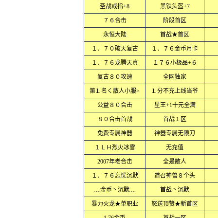
圣战戒指+8
黑铁头盔+7
７６合击
阶段首区
永恒大陆
首战★首区
１．７０破天复古
１．７６金币月卡
１．７６龙腾天真
１７６小极品+６
复古８０攻速
全网独家
第⒈名く散人小服>
⒈分不充上线当爷
公益８０合击
星王+1十元全满
８０合击首战
首战１区
免费专属神器
神器专属无限刀
１ＬＨ烈火冰雪
无充值
2007年老合击
全是散人
１．７６忘忧沉默
道召神兽８个头
﹏金币丶沉默﹏
首战丶沉默
暴力火龙★单职业
怒送顶赞★新首区