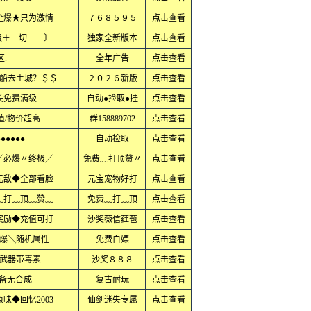
全爆★只为激情
７６８５９５
点击查看
极＋一切 〕
独家全新版本
点击查看
.
全年广告
点击查看
船去土城？＄＄
２０２６新版
点击查看
关免费满级
自动●捡取●挂
点击查看
值/物价超高
群158889702
点击查看
●●●●●
自动捡取
点击查看
╱必爆〃终极╱
免费﹏打顶赞〃
点击查看
无敌◆全部看脸
元宝宠物好打
点击查看
﹏打﹏顶﹏赞﹏
免费﹏打﹏顶
点击查看
奖励◆充值可打
沙奖薇信荭苞
点击查看
爆╲随机属性
免费白嫖
点击查看
武器带毒素
沙奖８８８
点击查看
装备无合成
复古耐玩
点击查看
味◆回忆2003
仙剑迷失专属
点击查看