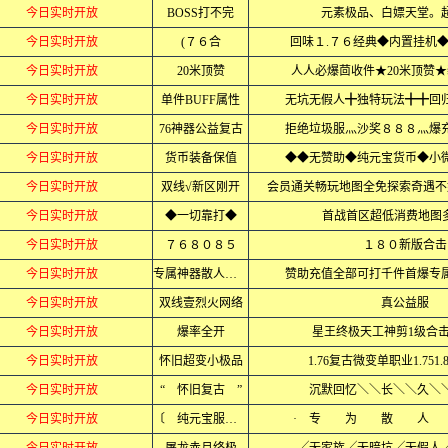
今日实时开放
BOSS打不完
元素极品、白嫖天堂。
今日实时开放
(７６合
回味１.７６经典◆内置挂机
今日实时开放
20米顶赞
人人必爆茴收件★20米顶赞
今日实时开放
单件BUFF属性
无坑无假人╋独特玩法╋╋回归
今日实时开放
76神器公益复古
拒绝垃圾服灬沙奖８８８灬爆
今日实时开放
货币装备保值
◆◆无赞助◆纯元宝货币◆小
今日实时开放
双线√新区刚开
会员通关畅玩地图全免探索奇遇不
今日实时开放
◆一切靠打◆
首战首区超低消费地图多b
今日实时开放
７６８０８５
１８０新版合击
今日实时开放
专属神器散人通关
赞助充值全部可打千件首爆专
今日实时开放
双线壹烈火网络
真公益服
今日实时开放
爆率全开
星王终极天工神剪1级合
今日实时开放
怀旧超变小极品
1.76复古微变单职业1.751.801
今日实时开放
“ 怀旧复古 ”
沉默回忆＼＼长＼＼久＼
今日实时开放
〔 纯元宝服 〕
· 专 为 散 人 