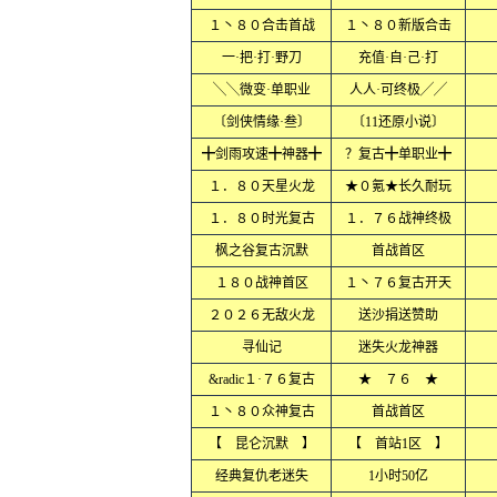
１丶８０合击首战
１丶８０新版合击
一·把·打·野刀
充值·自·己·打
╲╲微变·单职业
人人·可终极╱╱
〔剑侠情缘·叁〕
〔11还原小说〕
╋剑雨攻速╋神器╋
？复古╋单职业╋
１．８０天星火龙
★０氪★长久耐玩
１．８０时光复古
１．７６战神终极
枫之谷复古沉默
首战首区
１８０战神首区
１丶７６复古开天
２０２６无敌火龙
送沙捐送赞助
寻仙记
迷失火龙神器
&radic１·７６复古
★ ７６ ★
１丶８０众神复古
首战首区
【 昆仑沉默 】
【 首站1区 】
经典复仇老迷失
1小时50亿