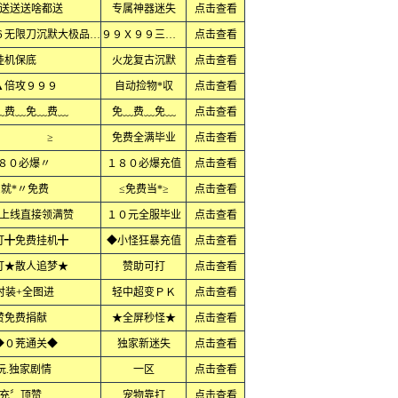
送送送啥都送
专属神器迷失
点击查看
单职业超变复古倍攻冰雪公益金币７６无限刀沉默大极品小极品火龙
９９Ｘ９９三职业Ｘ
点击查看
挂机保底
火龙复古沉默
点击查看
▲倍攻９９９
自动捡物*収
点击查看
﹏费﹏免﹏费﹏
免﹏费﹏免﹏
点击查看
区 ≥
免费全满毕业
点击查看
·８０必爆〃
１８０必爆充值
点击查看
≤就*〃免费
≤免费当*≥
点击查看
上线直接领满赞
１０元全服毕业
点击查看
打╋免费挂机╋
◆小怪狂暴充值
点击查看
打★散人追梦★
赞助可打
点击查看
时装+全图进
轻中超变ＰＫ
点击查看
赞免费捐献
★全屏秒怪★
点击查看
◆０茺通关◆
独家新迷失
点击查看
玩.独家剧情
一区
点击查看
充〞顶赞
宠物靠打
点击查看