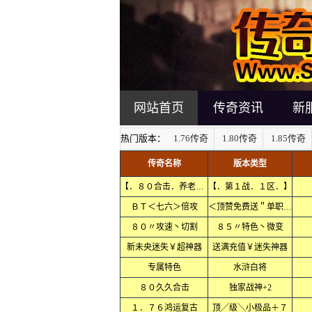
网站首页
传奇资讯
新
热门版本：
1.76传奇
1.80传奇
1.85传奇
传奇名称
版本类型
【．８０合击．养老．】
【．第１战．１区．】
ＢＴ＜七六＞倍攻
＜顶赞免费送＂单职业＞
８０〃攻速丶切割
８５〃特色丶微变
新未央迷失￥超神器
送满充值￥迷失神器
专属特色
水浒白将
８０久久合击
独家战神+2
１．７６鸿运复古
顶╱级╲小极品＋７