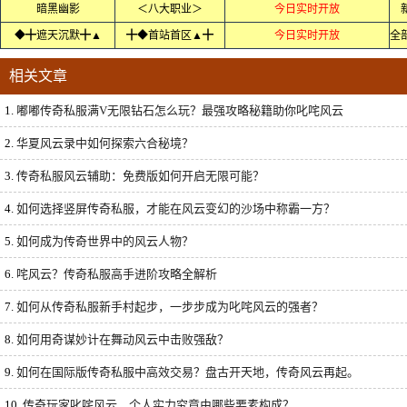
暗黑幽影
＜八大职业＞
今日实时开放
◆╋遮天沉默╋▲
╋◆首站首区▲╋
今日实时开放
相关文章
1.
嘟嘟传奇私服满V无限钻石怎么玩？最强攻略秘籍助你叱咤风云
2.
华夏风云录中如何探索六合秘境？
3.
传奇私服风云辅助：免费版如何开启无限可能？
4.
如何选择竖屏传奇私服，才能在风云变幻的沙场中称霸一方？
5.
如何成为传奇世界中的风云人物？
6.
咤风云？传奇私服高手进阶攻略全解析
7.
如何从传奇私服新手村起步，一步步成为叱咤风云的强者？
8.
如何用奇谋妙计在舞动风云中击败强敌？
9.
如何在国际版传奇私服中高效交易？盘古开天地，传奇风云再起。
10.
传奇玩家叱咤风云，个人实力究竟由哪些要素构成？