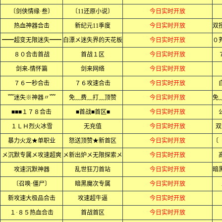
〔剑侠情缘·叁〕
〔11还原小说〕
今日实时开放
热血神器合击
新纪元11季度
今日实时开放
━━超变无限迷失━━
白漂メ迷失界的天花板
今日实时开放
８０合击首战
首战１区
今日实时开放
剑来-情怀篇
剑来网络
今日实时开放
７６一秒合击
７６攻速合击
今日实时开放
﹌迷失※神器〃﹌
免﹏费﹏打﹏顶赞
今日实时开放
■■■１７８合击
■首战■首区■
今日实时开放
１ＬＨ烈火冰雪
无充值
今日实时开放
双
暴力火龙★单职业
怒送顶赞★新首区
今日实时开放
メ沉默专属メ攻速超爽
メ新出炉メ无限探索メ
今日实时开放
攻速沉默神器
乱世狂刀首站
今日实时开放
〔召唤·僵尸〕
暗黑魔次专属
今日实时开放
新攻速大极品合击
攻速超牛逼
今日实时开放
１·８５热血合击
首战首区
今日实时开放