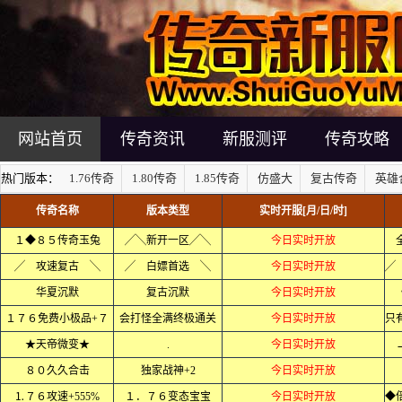
网站首页
传奇资讯
新服测评
传奇攻略
热门版本：
1.76传奇
1.80传奇
1.85传奇
仿盛大
复古传奇
英雄
传奇名称
版本类型
实时开服[月/日/时]
１◆８５传奇玉兔
╱╲新开一区╱╲
今日实时开放
╱ 攻速复古 ╲
╱ 白嫖首选 ╲
今日实时开放
华夏沉默
复古沉默
今日实时开放
１７６免费小极品+７
会打怪全满终极通关
今日实时开放
★天帝微变★
.
今日实时开放
８０久久合击
独家战神+2
今日实时开放
⒈７６攻速+555%
１．７６变态宝宝
今日实时开放