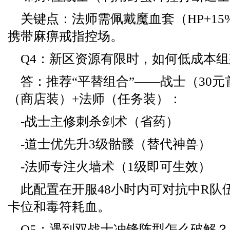
关键点：法师需佩戴魔血套（HP+1
携带麻痹戒指控场。
Q4：新区资源有限时，如何低成本
答：推荐“平替组合”——战士（30元
（商店装）+法师（任务装）：
-战士主修刺杀剑术（省药）
-道士优先升3级骷髅（替代神兽）
-法师专注火墙术（1级即可生效）
此配置在开服48小时内可对抗中R队
卡位和毒符耗血。
Q5：遇到双战士冲锋阵型怎么破解？