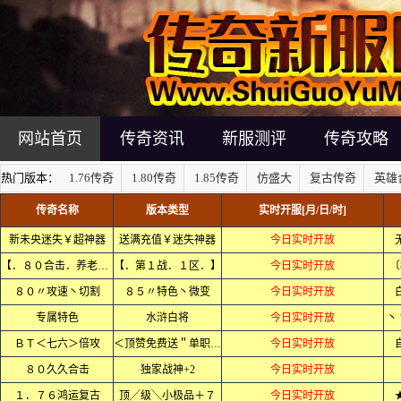
网站首页
传奇资讯
新服测评
传奇攻略
热门版本：
1.76传奇
1.80传奇
1.85传奇
仿盛大
复古传奇
英雄
传奇名称
版本类型
实时开服[月/日/时]
新未央迷失￥超神器
送满充值￥迷失神器
今日实时开放
【．８０合击．养老．】
【．第１战．１区．】
今日实时开放
〔
８０〃攻速丶切割
８５〃特色丶微变
今日实时开放
专属特色
水浒白将
今日实时开放
丶
ＢＴ＜七六＞倍攻
＜顶赞免费送＂单职业＞
今日实时开放
８０久久合击
独家战神+2
今日实时开放
１．７６鸿运复古
顶╱级╲小极品＋７
今日实时开放