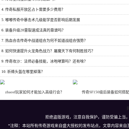
4.
传奇私服开放区占卜需要多少费用？
5.
嘟嘟传奇中暴击术几级能学是否影响后期发展
6.
装备升级28雷裂速成法真的靠谱吗？
7.
热血合击传奇中战道组合为何不如道战组合强势？
8.
如何快速提升火龙角色战力？屠魔天下有何制胜技巧？
9.
传奇攻沙：法师必备技能，冰咆哮算吗？还有啥？
10.
祈祷头盔在哪里掉落？
zhaosf玩家如何才能加入高级行会？
传奇SF150级后装备如何搭
拒绝盗版游戏，注意自我保护，谨防受骗上当
*注释：本站所有传奇游戏来自盛大授权的发布站点，文章内容来自