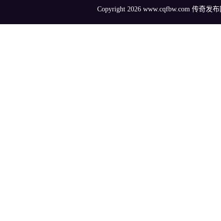
Copyright 2026 www.cqfbw.com 传奇发布