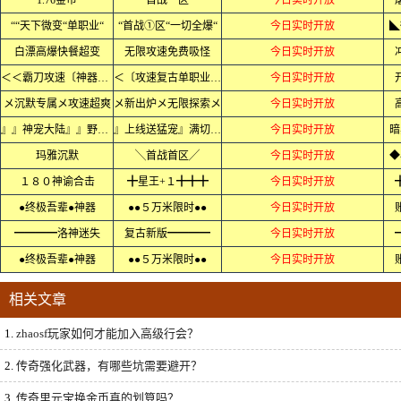
1.76金币
首战一区
今日实时开放
““天下微变“单职业“
“首战①区“一切全爆“
今日实时开放
◣
白漂高爆快餐超变
无限攻速免费吸怪
今日实时开放
＜＜霸刀攻速〔神器〕＜＜
＜〔攻速复古单职业〕＜
今日实时开放
メ沉默专属メ攻速超爽
メ新出炉メ无限探索メ
今日实时开放
』』神宠大陆』』野外抓宠
』上线送猛宠』满切割』』
今日实时开放
暗
玛雅沉默
╲首战首区╱
今日实时开放
◆
１８０神谕合击
╋星王+１╋╋╋
今日实时开放
●终极吾辈●神器
●●５万米限时●●
今日实时开放
━━━━洛神迷失
复古新版━━━━
今日实时开放
●终极吾辈●神器
●●５万米限时●●
今日实时开放
相关文章
1.
zhaosf玩家如何才能加入高级行会？
2.
传奇强化武器，有哪些坑需要避开？
3.
传奇里元宝换金币真的划算吗？