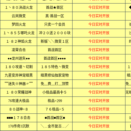
１丶８０决战火龙
首战★首区
今日实时开放
云岚微变
真·首战一区
今日实时开放
梦回火龙
只卖一个会员
今日实时开放
１丶８５＄哪吒火龙
冲２０送２０００块
今日实时开放
１·８２神焰火龙
新版╲╲微变１区
今日实时开放
凌霄合击
首战首区
今日实时开放
●●龙州迷失●●
首战首区●●●●
今日实时开放
１８０攻速丶切割
１８５特色丶微变
今日实时开放
１
九星变异神宠暗黑
暗黑修仙独家宠物
今日实时开放
暗
﹌迷失※神器〃﹌
免﹏费﹏打﹏顶赞
今日实时开放
１·８０荣耀战神
小极品最高╋５
今日实时开放
76攻速大极品
极品+299
今日实时开放
８０战神+８
７６极品+５
今日实时开放
■■■１７８合击
■首战■首区■
今日实时开放
176传奇3沉默
╲﹍金币复古﹍╱
今日实时开放