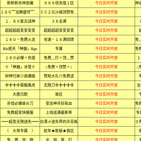
新新新杀神恶魔
９９９倍充值１区
今日实时开放
１８０﹌龙腾盛世﹌火龙﹌
ミミ２元沙捐顶赞免费ミミ
今日实时开放
１．８０复古战神
３８全满
今日实时开放
超超超超变变变变
超超超超变变变变
今日实时开放
１８０丶免费火龙
攻速丶１８满回馈
今日实时开放
&le遮天「神器」&ge
专属
今日实时开放
１８０必爆〃充值
免费﹏打〃顶﹏赞
今日实时开放
１
※「神器」冰雪※
≤免费〃顶赞〃≥
今日实时开放
≤
财神归来⊙高爆版
赞助大礼⊙免费送
今日实时开放
╋╋╋╋雲龍風虎
无限刀╋╋╋╋╋
今日实时开放
全
大唐沉默
首区
今日实时开放
杀怪必爆装Ｂ刀
变态神兵狂吸血
今日实时开放
免费超变快餐服
上线送满最新季
今日实时开放
专
━━超变无限迷失━━
白漂メ迷失界的天花板
今日实时开放
〔 大哥专属 〕
蛇年★新版★首区
今日实时开放
免．费．宠．物
全．部．靠．打
今日实时开放