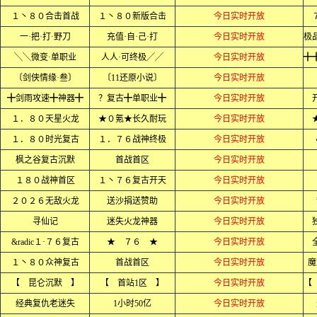
１丶８０合击首战
１丶８０新版合击
今日实时开放
一·把·打·野刀
充值·自·己·打
今日实时开放
╲╲微变·单职业
人人·可终极╱╱
今日实时开放
〔剑侠情缘·叁〕
〔11还原小说〕
今日实时开放
╋剑雨攻速╋神器╋
？复古╋单职业╋
今日实时开放
１．８０天星火龙
★０氪★长久耐玩
今日实时开放
１．８０时光复古
１．７６战神终极
今日实时开放
枫之谷复古沉默
首战首区
今日实时开放
１８０战神首区
１丶７６复古开天
今日实时开放
２０２６无敌火龙
送沙捐送赞助
今日实时开放
寻仙记
迷失火龙神器
今日实时开放
&radic１·７６复古
★ ７６ ★
今日实时开放
１丶８０众神复古
首战首区
今日实时开放
魔
【 昆仑沉默 】
【 首站1区 】
今日实时开放
经典复仇老迷失
1小时50亿
今日实时开放