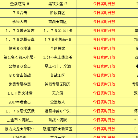
圣战戒指+8
黑铁头盔+7
今日实时开放
７６合击
阶段首区
今日实时开放
永恒大陆
首战★首区
今日实时开放
１．７０破天复古
１．７６金币月卡
今日实时开放
单
１．７６龙腾天真
１７６小极品+６
今日实时开放
7
复古８０攻速
全网独家
今日实时开放
第⒈名く散人小服>
⒈分不充上线当爷
今日实时开放
公益８０合击
星王+1十元全满
今日实时开放
８０合击首战
首战１区
今日实时开放
免费专属神器
神器专属无限刀
今日实时开放
１ＬＨ烈火冰雪
无充值
今日实时开放
双
2007年老合击
全是散人
今日实时开放
１．７６忘忧沉默
道召神兽８个头
今日实时开放
怀
﹏金币丶沉默﹏
首战丶沉默
今日实时开放
“
暴力火龙★单职业
怒送顶赞★新首区
今日实时开放