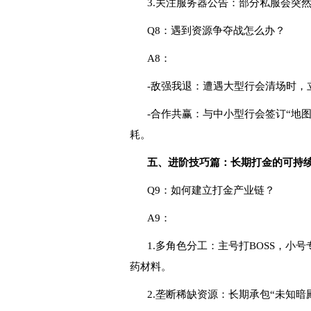
3.关注服务器公告：部分私服会突
Q8：遇到资源争夺战怎么办？
A8：
-敌强我退：遭遇大型行会清场时，
-合作共赢：与中小型行会签订“地
耗。
五、进阶技巧篇：长期打金的可持
Q9：如何建立打金产业链？
A9：
1.多角色分工：主号打BOSS，小
药材料。
2.垄断稀缺资源：长期承包“未知