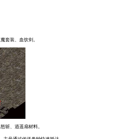
虹魔套装、血饮剑。
掉怒斩、逍遥扇材料。