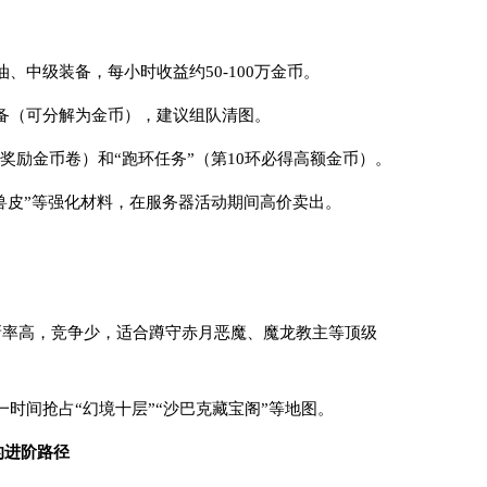
、中级装备，每小时收益约50-100万金币。
备（可分解为金币），建议组队清图。
（奖励金币卷）和“跑环任务”（第10环必得高额金币）。
“兽皮”等强化材料，在服务器活动期间高价卖出。
OSS刷新率高，竞争少，适合蹲守赤月恶魔、魔龙教主等顶级
一时间抢占“幻境十层”“沙巴克藏宝阁”等地图。
的进阶路径