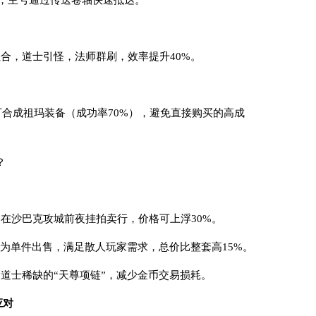
守，主号通过传送卷轴快速抵达。
组合，道士引怪，法师群刷，效率提升40%。
万，可合成祖玛装备（成功率70%），避免直接购买的高成
？
器在沙巴克攻城前夜挂拍卖行，价格可上浮30%。
分为单件出售，满足散人玩家需求，总价比整套高15%。
换道士稀缺的“天尊项链”，减少金币交易损耗。
应对