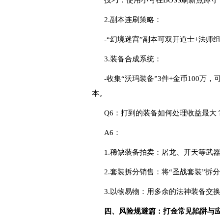
技巧：使用小号在BOSS刷新点蹲
2.副本连刷策略：
-“幻境迷宫”副本可双开道士+法师
3.装备合成系统：
-收集“沃玛装备”3件+金币100
本。
Q6：打到的装备如何处理收益最大
A6：
1.稀缺装备拍卖：屠龙、开天等武
2.套装拆分销售：将“圣战套装”拆
3.以物易物：用多余的法神装备交
四、风险规避篇：打金常见陷阱与