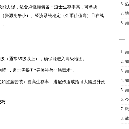
6.
热
攻能力强，适合刷怪爆装备；道士生存率高，可单挑
攻略
7.
地
服（资源竞争小）、经济系统稳定（金币价值高）且在线
8.
如
）。
1.
如
等级（通常35级以上），确保能进入高级地图。
2.
如
咆哮”，道士需提升“召唤神兽”“施毒术”。
3.
如
4.
如
装（如虹魔套装）提高生存率，搭配传送戒指可大幅提升效
5.
如
6.
今
技巧
总？
7.
鹰
8.
战