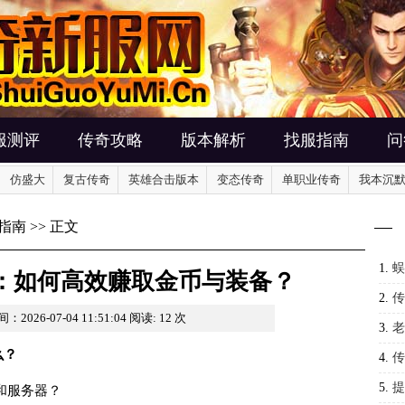
服测评
传奇攻略
版本解析
找服指南
问
仿盛大
复古传奇
英雄合击版本
变态传奇
单职业传奇
我本沉
指南
>> 正文
1.
蜈
：如何高效赚取金币与装备？
2.
传
：2026-07-04 11:51:04
阅读:
12
次
备？
3.
老
么？
奖励
4.
传
5.
提
和服务器？