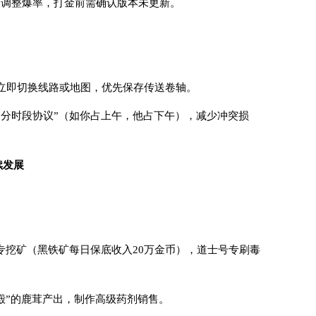
然调整爆率，打金前需确认版本未更新。
立即切换线路或地图，优先保存传送卷轴。
图分时段协议”（如你占上午，他占下午），减少冲突损
续发展
号专挖矿（黑铁矿每日保底收入20万金币），道士号专刷毒
暗殿”的鹿茸产出，制作高级药剂销售。