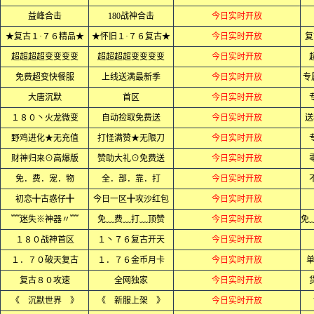
益峰合击
180战神合击
今日实时开放
★复古１·７６精品★
★怀旧１·７６复古★
今日实时开放
复
超超超超变变变变
超超超超变变变变
今日实时开放
免费超变快餐服
上线送满最新季
今日实时开放
专
大唐沉默
首区
今日实时开放
１８０丶火龙微变
自动捡取免费送
今日实时开放
送
野鸡进化★无充值
打怪满赞★无限刀
今日实时开放
财神归来⊙高爆版
赞助大礼⊙免费送
今日实时开放
免．费．宠．物
全．部．靠．打
今日实时开放
初恋╋古惑仔╋
今日一区╋攻沙红包
今日实时开放
﹌迷失※神器〃﹌
免﹏费﹏打﹏顶赞
今日实时开放
１８０战神首区
１丶７６复古开天
今日实时开放
１．７０破天复古
１．７６金币月卡
今日实时开放
单
复古８０攻速
全网独家
今日实时开放
《 沉默世界 》
《 新服上架 》
今日实时开放