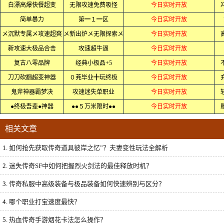
白漂高爆快餐超变
无限攻速免费吸怪
今日实时开放
简单暴力
第━１━区
今日实时开放
メ沉默专属メ攻速超爽
メ新出炉メ无限探索メ
今日实时开放
新攻速大极品合击
攻速超牛逼
今日实时开放
复古八零品牌
经典小极品+5
今日实时开放
刀刀砍翻超变神器
０茺毕业╋玩终极
今日实时开放
鬼斧神器霸梦决
攻速迷失单职业
今日实时开放
●终极吾辈●神器
●●５万米限时●●
今日实时开放
相关文章
1.
如何抢先获取传奇道具彼岸之忆”？夫妻变性玩法全解析
2.
迷失传奇SF中如何把握烈火剑法的最佳释放时机？
3.
传奇私服中高级装备与极品装备如何快速辨别与区分？
4.
哪个职业打宝速度最快？
5.
热血传奇手游烟花卡法怎么操作？