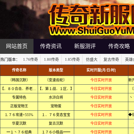
网站首页
传奇资讯
新服测评
传奇攻略
热门版本：
1.76传奇
1.80传奇
1.85传奇
仿盛大
复古传奇
英雄
传奇名称
版本类型
实时开服[月/日/时]
〔韩国沉默〕
〔变速齿轮〕
今日实时开放
【．８０合击．养老．】
【．第１战．１区．】
今日实时开放
〔
专属特色
水浒白将
今日实时开放
丶
正版宠物王
宠物蛋
今日实时开放
⒈７６攻速+555%
１．７６变态宝宝
今日实时开放
华夏沉默
复古沉默
今日实时开放
━１丶７６经典
１７６小极品━━
今日实时开放