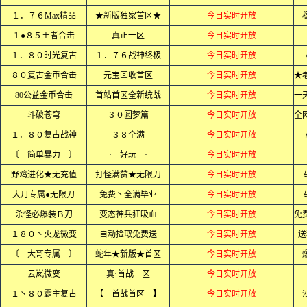
１．７６Max精品
★新版独家首区★
今日实时开放
１●８５王者合击
真正一区
今日实时开放
１．８０时光复古
１．７６战神终极
今日实时开放
８０复古金币合击
元宝囬收首区
今日实时开放
80公益金币合击
首站首区全新统战
今日实时开放
斗破苍穹
３０圆梦篇
今日实时开放
１．８０复古战神
３８全满
今日实时开放
〔 简单暴力 〕
· 好玩 ·
今日实时开放
野鸡进化★无充值
打怪满赞★无限刀
今日实时开放
大月专属●无限刀
免费丶全满毕业
今日实时开放
杀怪必爆装Ｂ刀
变态神兵狂吸血
今日实时开放
１８０丶火龙微变
自动捡取免费送
今日实时开放
送
〔 大哥专属 〕
蛇年★新版★首区
今日实时开放
云岚微变
真·首战一区
今日实时开放
１丶８０霸主复古
【 首战首区 】
今日实时开放