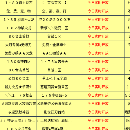
１丶８０霸主复古
【 首战首区 】
今日实时开放
免．费．宠．物
全．部．靠．打
今日实时开放
１丶８５＄哪吒火龙
冲２０送２０００块
今日实时开放
１·８２神焰火龙
新版╲╲微变１区
今日实时开放
８０合击首战
首战１区
今日实时开放
大月专属●无限刀
免费丶全满毕业
今日实时开放
免费沙捐★★火龙
★★10顶赞★★
今日实时开放
１８０战神首区
１丶７６复古开天
今日实时开放
８０合击首战
首战１区
今日实时开放
公益８０合击
星王+1十元全满
今日实时开放
暴力火龙★单职业
怒送顶赞★新首区
今日实时开放
＼＼１．７６复古
１７６小极品+５
今日实时开放
メ沉默专属メ攻速超爽
メ新出炉メ无限探索メ
今日实时开放
攻速沉默神器
乱世狂刀首站
今日实时开放
』』神宠大陆』』野外抓宠
』上线送猛宠』满切割』』
今日实时开放
暗
１·８５火龙玉兔
微变●专属●复古
今日实时开放