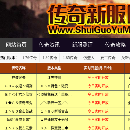
网站首页
传奇资讯
新服测评
传奇攻略
热门版本：
1.76传奇
1.80传奇
1.85传奇
仿盛大
复古传奇
英雄
传奇名称
版本类型
实时开服[月/日/时]
神迹迷失
迷失神器
今日实时开放
８０〃攻速丶切割
８５〃特色丶微变
今日实时开放
ＢＴ＜七六＞倍攻
＜顶赞免费送＂单职业＞
今日实时开放
１◆８５传奇玉兔
╱╲新开一区╱╲
今日实时开放
１丶８０合击首战
１丶８０新版合击
今日实时开放
体验“漫威专属”
▲光速倍攻★无敌
今日实时开放
１丶７６复古元素
＞＞ 微变复古◆
今日实时开放