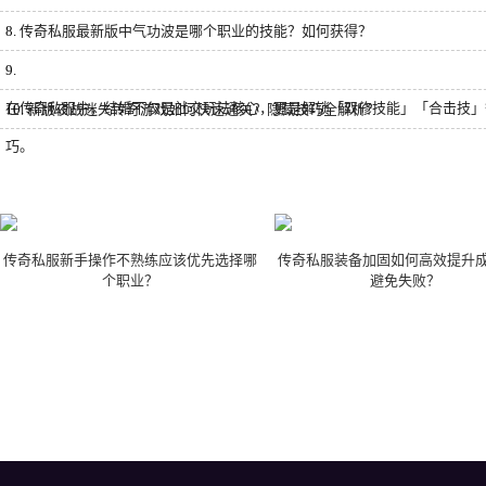
8.
传奇私服最新版中气功波是哪个职业的技能？如何获得？
9.
在传奇私服中，结婚不仅是社交玩法核心，更是解锁「双修技能」「合击技」
10.
新版夜战迷失传奇游戏如何快速通关？隐藏技巧全解析？
巧。
传奇私服新手操作不熟练应该优先选择哪
传奇私服装备加固如何高效提升
个职业？
避免失败？