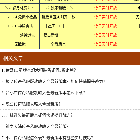
＼ミ影月轻变ミ＼
＼ミ独家新版ミ＼
今日实时开放
１７６★免费小极品
新版首区★刚开一秒
今日实时开放
无
１８０神谕合击
╋星王+１╋╋╋
今日实时开放
━━━━洛神迷失
复古新版━━━━
今日实时开放
无敌迷
━全新版本━
今日实时开放
相关文章
1.
传奇H5新版本幻术师装备如何5折定制？
2.
极品传奇私服版攻略大全最新版本？如何快速提升战力？
3.
吕小布传奇私服攻略大全最新版本怎么下载？
4.
魂兽传奇私服攻略大全最新版？
5.
刀锋迷失最新版本如何快速提升战力？
6.
神之大陆传奇私服攻略大全最新版？
7.
小三传奇私服怎么玩？最新版本有哪些实用技巧？