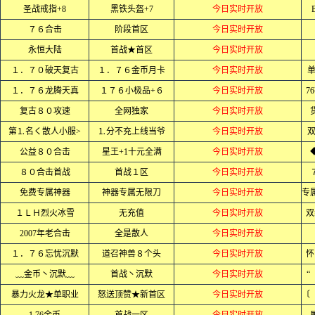
圣战戒指+8
黑铁头盔+7
今日实时开放
７６合击
阶段首区
今日实时开放
永恒大陆
首战★首区
今日实时开放
１．７０破天复古
１．７６金币月卡
今日实时开放
单
１．７６龙腾天真
１７６小极品+６
今日实时开放
7
复古８０攻速
全网独家
今日实时开放
第⒈名く散人小服>
⒈分不充上线当爷
今日实时开放
公益８０合击
星王+1十元全满
今日实时开放
８０合击首战
首战１区
今日实时开放
免费专属神器
神器专属无限刀
今日实时开放
１ＬＨ烈火冰雪
无充值
今日实时开放
双
2007年老合击
全是散人
今日实时开放
１．７６忘忧沉默
道召神兽８个头
今日实时开放
怀
﹏金币丶沉默﹏
首战丶沉默
今日实时开放
“
暴力火龙★单职业
怒送顶赞★新首区
今日实时开放