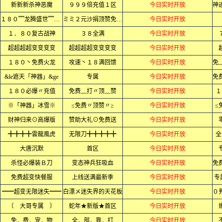
新新新杀神恶魔
９９９倍充值１区
今日实时开放
１８０﹌龙腾盛世﹌火龙﹌
ミミ２元沙捐顶赞免费ミミ
今日实时开放
１．８０复古战神
３８全满
今日实时开放
超超超超变变变变
超超超超变变变变
今日实时开放
１８０丶免费火龙
攻速丶１８满回馈
今日实时开放
&le遮天「神器」&ge
专属
今日实时开放
１８０必爆〃充值
免费﹏打〃顶﹏赞
今日实时开放
１
※「神器」冰雪※
≤免费〃顶赞〃≥
今日实时开放
≤
财神归来⊙高爆版
赞助大礼⊙免费送
今日实时开放
╋╋╋╋雲龍風虎
无限刀╋╋╋╋╋
今日实时开放
全
大唐沉默
首区
今日实时开放
杀怪必爆装Ｂ刀
变态神兵狂吸血
今日实时开放
免费超变快餐服
上线送满最新季
今日实时开放
专
━━超变无限迷失━━
白漂メ迷失界的天花板
今日实时开放
〔 大哥专属 〕
蛇年★新版★首区
今日实时开放
免．费．宠．物
全．部．靠．打
今日实时开放