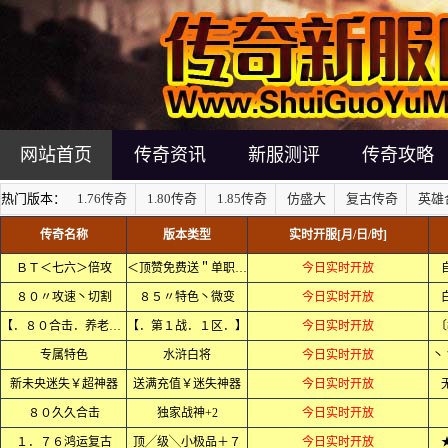
网站首页
传奇资讯
新服测评
传奇攻略
热门版本：
1.76传奇
1.80传奇
1.85传奇
仿盛大
复古传奇
英雄
传奇名称
版本类型
实时开服[月/日/时]
ＢＴ＜七六＞倍攻
＜顶赞免费送＂单职业＞
今日实时开放
８０〃攻速丶切割
８５〃特色丶微变
今日实时开放
【．８０合击．养老．】
【．第１战．１区．】
今日实时开放
〔
专属特色
水浒白将
今日实时开放
丶
新未央迷失￥超神器
送满充值￥迷失神器
今日实时开放
８０久久合击
独家战神+2
今日实时开放
１．７６鸿运复古
顶╱级╲小极品＋７
今日实时开放