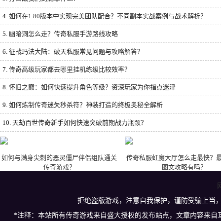
4.
如何在1.80版本中实现完美团队配合？不同副本实战案例与战术解析？
5.
幽暗洞怎么走？传奇私服手游路线攻略
6.
征战玛法大陆：破天私服常见问题与攻略解答？
7.
传奇高级玩家都去哪里挂机练级比较效率？
8.
怀旧之巅：如何快速提升角色等级？资深玩家为你指点迷津
9.
如何炼制传奇迷失秒杀符？神装打造的终极奥秘全解析
10.
天劫百世传奇新手如何快速突破前期战力瓶颈？
如何与满身尖刺的恶灵僵尸伴侣组队通关
传奇私服虹魔大厅怎么走最快？
传奇游戏？
图文攻略有吗？
拒绝盗版游戏，注意自我保护，谨防受骗上当
*注释：本站所有传奇游戏来自盛大授权的发布站点，文章内容来自