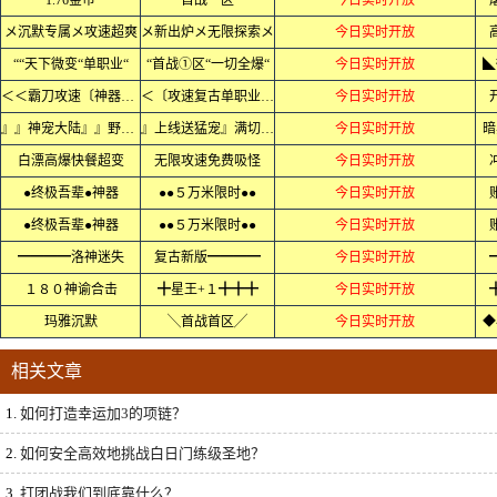
1.76金币
首战一区
今日实时开放
メ沉默专属メ攻速超爽
メ新出炉メ无限探索メ
今日实时开放
““天下微变“单职业“
“首战①区“一切全爆“
今日实时开放
◣
＜＜霸刀攻速〔神器〕＜＜
＜〔攻速复古单职业〕＜
今日实时开放
』』神宠大陆』』野外抓宠
』上线送猛宠』满切割』』
今日实时开放
暗
白漂高爆快餐超变
无限攻速免费吸怪
今日实时开放
●终极吾辈●神器
●●５万米限时●●
今日实时开放
●终极吾辈●神器
●●５万米限时●●
今日实时开放
━━━━洛神迷失
复古新版━━━━
今日实时开放
１８０神谕合击
╋星王+１╋╋╋
今日实时开放
玛雅沉默
╲首战首区╱
今日实时开放
◆
相关文章
1.
如何打造幸运加3的项链？
2.
如何安全高效地挑战白日门练级圣地？
3.
打团战我们到底靠什么？