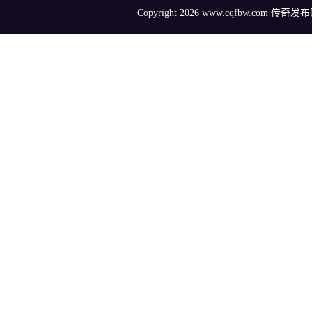
Copyright 2026 www.cqfbw.com 传奇发布