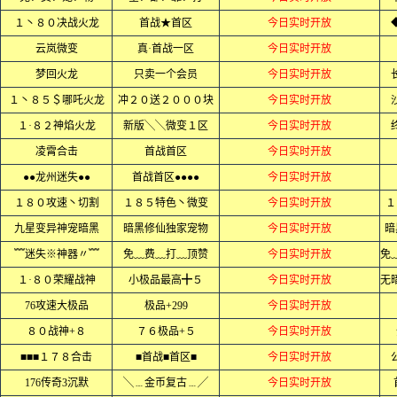
１丶８０决战火龙
首战★首区
今日实时开放
云岚微变
真·首战一区
今日实时开放
梦回火龙
只卖一个会员
今日实时开放
１丶８５＄哪吒火龙
冲２０送２０００块
今日实时开放
１·８２神焰火龙
新版╲╲微变１区
今日实时开放
凌霄合击
首战首区
今日实时开放
●●龙州迷失●●
首战首区●●●●
今日实时开放
１８０攻速丶切割
１８５特色丶微变
今日实时开放
１
九星变异神宠暗黑
暗黑修仙独家宠物
今日实时开放
暗
﹌迷失※神器〃﹌
免﹏费﹏打﹏顶赞
今日实时开放
１·８０荣耀战神
小极品最高╋５
今日实时开放
76攻速大极品
极品+299
今日实时开放
８０战神+８
７６极品+５
今日实时开放
■■■１７８合击
■首战■首区■
今日实时开放
176传奇3沉默
╲﹍金币复古﹍╱
今日实时开放