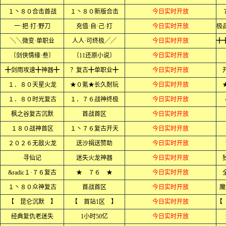
１丶８０合击首战
１丶８０新版合击
今日实时开放
一·把·打·野刀
充值·自·己·打
今日实时开放
╲╲微变·单职业
人人·可终极╱╱
今日实时开放
〔剑侠情缘·叁〕
〔11还原小说〕
今日实时开放
╋剑雨攻速╋神器╋
？复古╋单职业╋
今日实时开放
１．８０天星火龙
★０氪★长久耐玩
今日实时开放
１．８０时光复古
１．７６战神终极
今日实时开放
枫之谷复古沉默
首战首区
今日实时开放
１８０战神首区
１丶７６复古开天
今日实时开放
２０２６无敌火龙
送沙捐送赞助
今日实时开放
寻仙记
迷失火龙神器
今日实时开放
&radic１·７６复古
★ ７６ ★
今日实时开放
１丶８０众神复古
首战首区
今日实时开放
魔
【 昆仑沉默 】
【 首站1区 】
今日实时开放
经典复仇老迷失
1小时50亿
今日实时开放