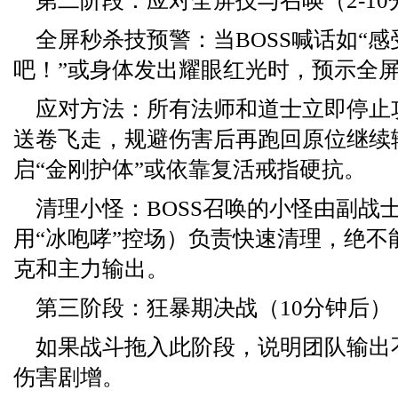
第二阶段：应对全屏技与召唤（2-10
全屏秒杀技预警：当BOSS喊话如“
吧！”或身体发出耀眼红光时，预示全
应对方法：所有法师和道士立即停止
送卷飞走，规避伤害后再跑回原位继续
启“金刚护体”或依靠复活戒指硬抗。
清理小怪：BOSS召唤的小怪由副战
用“冰咆哮”控场）负责快速清理，绝不
克和主力输出。
第三阶段：狂暴期决战（10分钟后）
如果战斗拖入此阶段，说明团队输出不
伤害剧增。