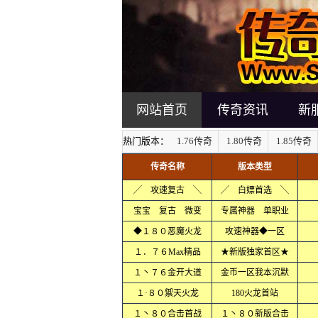
网站首页
传奇资讯
新
热门版本：
1.76传奇
1.80传奇
1.85传奇
传奇名称
版本类型
╱ 攻速复古 ╲
╱ 白嫖首选 ╲
宝宝 复古 微变
专属神器 单职业
◆１８０恶魔火龙
攻速神器◆一区
１．７６Max精品
★新版独家首区★
１丶７６金开大道
金币一区我本沉默
１·８０禦天火龙
180火龙首站
１丶８０合击首战
１丶８０新版合击