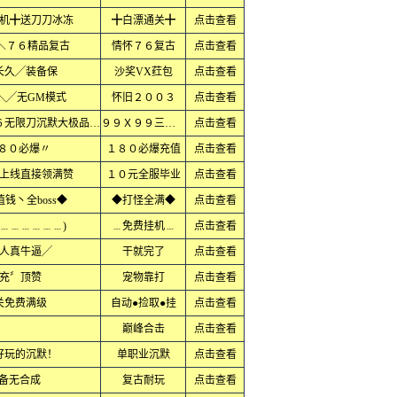
机╋送刀刀冰冻
╋白漂通关╋
点击查看
＼７６精品复古
情怀７６复古
点击查看
长久╱装备保
沙奖VX荭包
点击查看
╲╱无GM模式
怀旧２００３
点击查看
单职业超变复古倍攻冰雪公益金币７６无限刀沉默大极品小极品火龙
９９Ｘ９９三职业Ｘ
点击查看
·８０必爆〃
１８０必爆充值
点击查看
上线直接领满赞
１０元全服毕业
点击查看
钱丶全boss◆
◆打怪全满◆
点击查看
﹍﹍﹍﹍﹍﹍)
﹍免费挂机﹍
点击查看
人真牛逼╱
干就完了
点击查看
充〞顶赞
宠物靠打
点击查看
关免费满级
自动●捡取●挂
点击查看
巅峰合击
点击查看
最好玩的沉默！
单职业沉默
点击查看
装备无合成
复古耐玩
点击查看