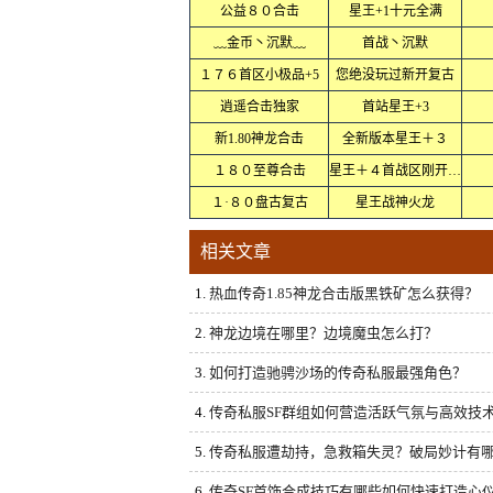
公益８０合击
星王+1十元全满
﹏金币丶沉默﹏
首战丶沉默
１７６首区小极品+5
您绝没玩过新开复古
逍遥合击独家
首站星王+3
新1.80神龙合击
全新版本星王＋３
１８０至尊合击
星王＋４首战区刚开１秒
１·８０盘古复古
星王战神火龙
相关文章
1.
热血传奇1.85神龙合击版黑铁矿怎么获得？
2.
神龙边境在哪里？边境魔虫怎么打？
3.
如何打造驰骋沙场的传奇私服最强角色？
4.
传奇私服SF群组如何营造活跃气氛与高效技
5.
传奇私服遭劫持，急救箱失灵？破局妙计有
6.
传奇SF首饰合成技巧有哪些如何快速打造心