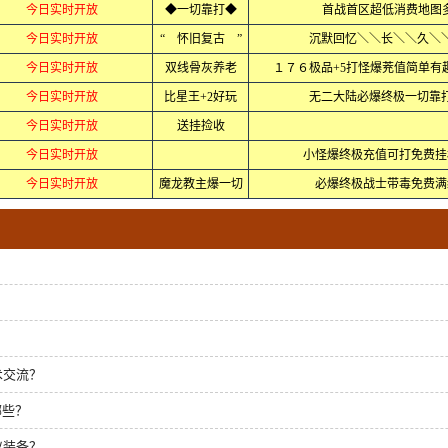
今日实时开放
◆一切靠打◆
首战首区超低消费地图多b
今日实时开放
“ 怀旧复古 ”
沉默回忆＼＼长＼＼久＼
今日实时开放
双线骨灰养老
１７６极品+5打怪爆茺值简单有
今日实时开放
比星王+2好玩
无二大陆必爆终极一切靠
今日实时开放
送挂捡收
今日实时开放
小怪爆终极充值可打免费挂
今日实时开放
魔龙教主爆一切
必爆终极战士带毒免费满
术交流？
哪些？
仪装备？