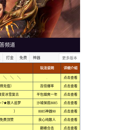
答频道
默
打金
免费
神器
更多版本
玩法说明
详细介绍
 ╲ ╲ ╲
.
点击查看
得充值〕
百倍爆率
点击查看
微变冰雪复古
半包烟爽一年
点击查看
+7★散人追梦
沙城保底8085
点击查看
区 〕
8085神器90
点击查看
免费顶赞
良心纯散人
点击查看
巅峰合击
点击查看