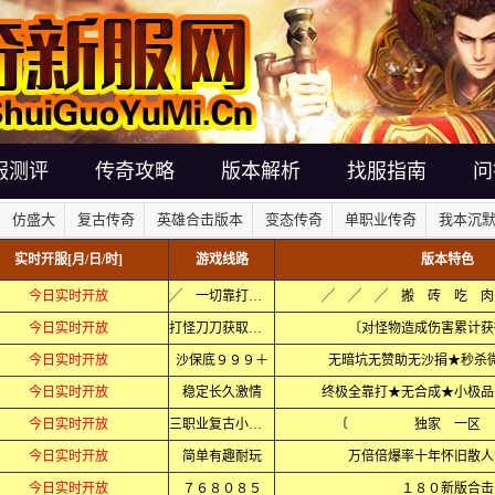
服测评
传奇攻略
版本解析
找服指南
问
仿盛大
复古传奇
英雄合击版本
变态传奇
单职业传奇
我本沉
实时开服[月/日/时]
游戏线路
版本特色
今日实时开放
╱ 一切靠打 ╲
╱ ╱ ╱ 搬 砖 吃 肉
今日实时开放
打怪刀刀获取充值
〔对怪物造成伤害累计获
今日实时开放
沙保底９９９＋
无暗坑无赞助无沙捐★秒杀
今日实时开放
稳定长久激情
终极全靠打★无合成★小极品
今日实时开放
三职业复古小极品
〔 独家 一
今日实时开放
简单有趣耐玩
万倍倍爆率十年怀旧散人
今日实时开放
７６８０８５
１８０新版合击