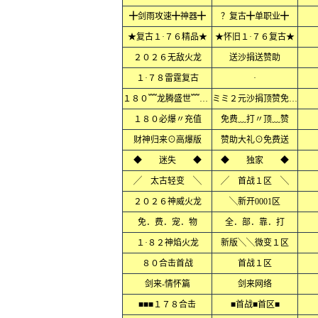
╋剑雨攻速╋神器╋
？复古╋单职业╋
★复古１·７６精品★
★怀旧１·７６复古★
２０２６无敌火龙
送沙捐送赞助
１·７８雷霆复古
·
１８０﹌龙腾盛世﹌火龙﹌
ミミ２元沙捐顶赞免费ミミ
１８０必爆〃充值
免费﹏打〃顶﹏赞
财神归来⊙高爆版
赞助大礼⊙免费送
◆ 迷失 ◆
◆ 独家 ◆
╱ 太古轻变 ╲
╱ 首战１区 ╲
２０２６神威火龙
╲新开0001区
免．费．宠．物
全．部．靠．打
１·８２神焰火龙
新版╲╲微变１区
８０合击首战
首战１区
剑来-情怀篇
剑来网络
■■■１７８合击
■首战■首区■