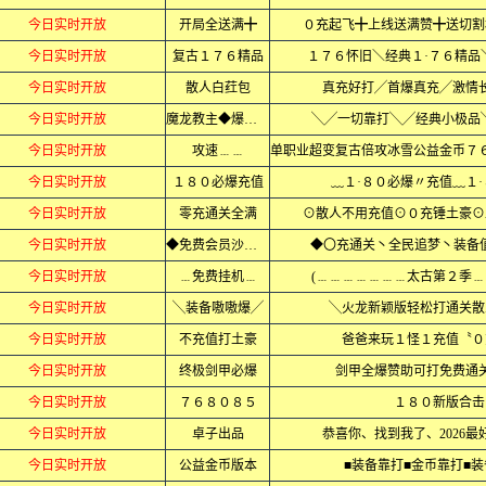
今日实时开放
开局全送满╋
０充起飞╋上线送满赞╋送切割
今日实时开放
复古１７６精品
１７６怀旧＼经典１·７６精品
今日实时开放
散人白荭包
真充好打╱首爆真充╱激情
今日实时开放
魔龙教主◆爆一切
╲╱一切靠打╲╱经典小极品
今日实时开放
攻速﹍﹍
今日实时开放
１８０必爆充值
﹏１·８０必爆〃充值﹏１
今日实时开放
零充通关全满
⊙散人不用充值⊙０充锤土豪⊙
今日实时开放
◆免费会员沙捐◆
◆〇充通关丶全民追梦丶装备值
今日实时开放
﹍免费挂机﹍
(﹍﹍﹍﹍﹍﹍﹍太古第２季﹍
今日实时开放
╲装备嗷嗷爆╱
╲火龙新颖版轻松打通关散
今日实时开放
不充值打土豪
爸爸来玩１怪１充值〝０
今日实时开放
终极剑甲必爆
剑甲全爆赞助可打免费通
今日实时开放
７６８０８５
１８０新版合击
今日实时开放
卓子出品
恭喜你、找到我了、2026
今日实时开放
公益金币版本
■装备靠打■金币靠打■