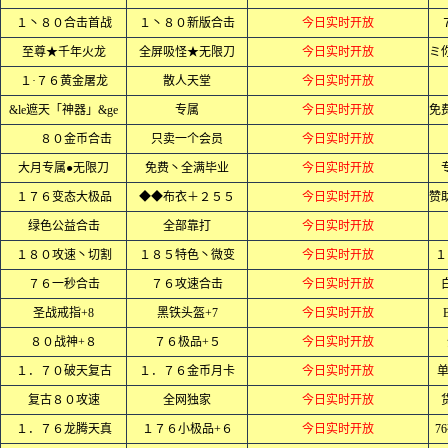
１丶８０合击首战
１丶８０新版合击
今日实时开放
至尊★千年火龙
全屏吸怪★无限刀
今日实时开放
１·７６黄金屠龙
散人天堂
今日实时开放
&le遮天「神器」&ge
专属
今日实时开放
８０金币合击
只卖一个会员
今日实时开放
大月专属●无限刀
免费丶全满毕业
今日实时开放
１７６变态大极品
◆◆布衣＋２５５
今日实时开放
绿色公益合击
全部靠打
今日实时开放
１８０攻速丶切割
１８５特色丶微变
今日实时开放
１
７６一秒合击
７６攻速合击
今日实时开放
圣战戒指+8
黑铁头盔+7
今日实时开放
８０战神+８
７６极品+５
今日实时开放
１．７０破天复古
１．７６金币月卡
今日实时开放
单
复古８０攻速
全网独家
今日实时开放
１．７６龙腾天真
１７６小极品+６
今日实时开放
7