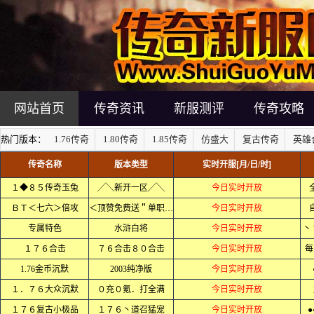
网站首页
传奇资讯
新服测评
传奇攻略
热门版本：
1.76传奇
1.80传奇
1.85传奇
仿盛大
复古传奇
英雄
传奇名称
版本类型
实时开服[月/日/时]
１◆８５传奇玉兔
╱╲新开一区╱╲
今日实时开放
ＢＴ＜七六＞倍攻
＜顶赞免费送＂单职业＞
今日实时开放
专属特色
水浒白将
今日实时开放
丶
１７６合击
７６合击８０合击
今日实时开放
每
1.76金币沉默
2003纯净版
今日实时开放
１．７６大众沉默
０充０氪．打全满
今日实时开放
１７６复古小极品
１７６丶道召猛宠
今日实时开放
●