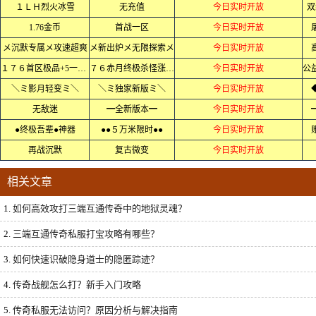
１ＬＨ烈火冰雪
无充值
今日实时开放
双
1.76金币
首战一区
今日实时开放
メ沉默专属メ攻速超爽
メ新出炉メ无限探索メ
今日实时开放
１７６首区极品+5一切靠打
７６赤月终极杀怪涨茺値
今日实时开放
＼ミ影月轻变ミ＼
＼ミ独家新版ミ＼
今日实时开放
无敌迷
━全新版本━
今日实时开放
●终极吾辈●神器
●●５万米限时●●
今日实时开放
再战沉默
复古微变
今日实时开放
相关文章
1.
如何高效攻打三端互通传奇中的地狱灵魂？
2.
三端互通传奇私服打宝攻略有哪些？
3.
如何快速识破隐身道士的隐匿踪迹？
4.
传奇战舰怎么打？新手入门攻略
5.
传奇私服无法访问？原因分析与解决指南