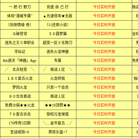
一·把·打·野刀
充值·自·己·打
今日实时开放
体验“漫威专属”
▲光速倍攻★无敌
今日实时开放
〔剑侠情缘·叁〕
〔11还原小说〕
今日实时开放
斗破苍穹
３０圆梦篇
今日实时开放
迷失之王ミ单职业
超变一区ミ无限刀
今日实时开放
寻仙记
迷失火龙神器
今日实时开放
&le遮天「神器」&ge
专属
今日实时开放
╱ 太古轻变 ╲
╱ 首战１区 ╲
今日实时开放
１８０复古火龙
火龙终极
今日实时开放
独
梦回火龙
只卖一个会员
今日实时开放
８０合击首战
首战１区
今日实时开放
免费沙捐★★火龙
★★10顶赞★★
今日实时开放
７６复古合击
授权元宝保值
今日实时开放
176传奇3沉默
╲﹍金币复古﹍╱
今日实时开放
圣战戒指+8
黑铁头盔+7
今日实时开放