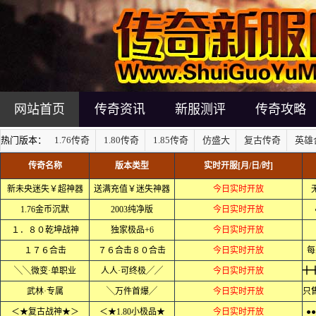
网站首页
传奇资讯
新服测评
传奇攻略
热门版本：
1.76传奇
1.80传奇
1.85传奇
仿盛大
复古传奇
英雄
传奇名称
版本类型
实时开服[月/日/时]
新未央迷失￥超神器
送满充值￥迷失神器
今日实时开放
1.76金币沉默
2003纯净版
今日实时开放
１．８０乾坤战神
独家极品+6
今日实时开放
１７６合击
７６合击８０合击
今日实时开放
每
╲╲微变·单职业
人人·可终极╱╱
今日实时开放
武林·专属
╲万件首爆╱
今日实时开放
＜★复古战神★＞
＜★1.80小极品★
今日实时开放
●