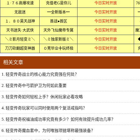
１·７６高爆攻速
充值老G是你儿
今日实时开放
7
无敌迷
━全新版本━
今日实时开放
１．８０昊天战神
首战●首区
今日实时开放
天书迷失·大武侠
天外飞仙魔帝专属
今日实时开放
魔
＼ミ影月轻变ミ＼
＼ミ独家新版ミ＼
今日实时开放
刀刀砍翻超变神器
０茺毕业╋玩终极
今日实时开放
相关文章
1.
轻变传奇战士的核心能力究竟强在何处？
2.
轻变传奇中弓箭护卫为何如此重要
3.
轻变传奇如何轻松上手？休闲玩家必看攻略
4.
轻变传奇玩家可以同时使用两个复活戒指吗？
5.
轻变传奇祝福油成功率究竟有多少？如何有效提升成功几率？
6.
轻变传奇魔血套中，为何唯独项链堪称最强装备？