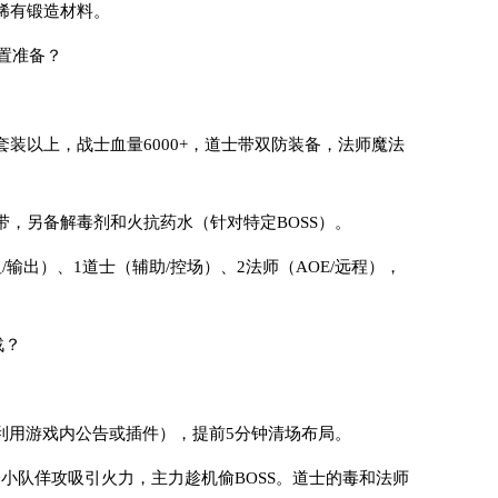
稀有锻造材料。
前置准备？
套装以上，战士血量6000+，道士带双防装备，法师魔法
带，另备解毒剂和火抗药水（针对特定BOSS）。
/输出）、1道士（辅助/控场）、2法师（AOE/远程），
战？
（利用游戏内公告或插件），提前5分钟清场布局。
分小队佯攻吸引火力，主力趁机偷BOSS。道士的毒和法师