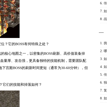
奇酿
6.
传
7.
如
略指
8.
战
解析
1.
挑
位？它的BOSS有何特殊之处？
才能
2.
哪
的核心地图之一，以密集的BOSS刷新、高价值装备掉
3.
如
仅血量厚、攻击强，更具备独特的技能机制，需要团队配
4.
如
宫殿BOSS的刷新时间更短（通常为30-60分钟），但
5.
传
6.
独
S？它们的技能和掉落如何？
7.
复
8.
如