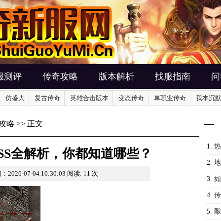
服测评
传奇攻略
版本解析
找服指南
问
仿盛大
复古传奇
英雄合击版本
变态传奇
单职业传奇
我本沉
攻略
>> 正文
1.
热
SS全解析，你都知道哪些？
攻略
2.
地
2026-07-04 10:30:03
阅读:
11
次
3.
如
4.
传
5.
酿