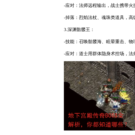
-应对：法师远程输出，战士携带火
-掉落：烈焰法杖、魂珠类道具，高
3.深渊骷髅王：
-技能：召唤骷髅海、眩晕重击、物
-应对：道士用群体隐身术控场，法