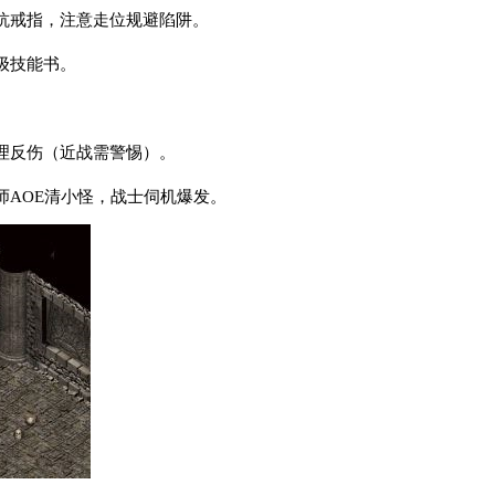
抗戒指，注意走位规避陷阱。
级技能书。
理反伤（近战需警惕）。
师AOE清小怪，战士伺机爆发。