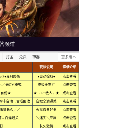
答频道
默
打金
免费
神器
更多版本
玩法说明
详细介绍
运7●赤月终极
●自动捡取●
点击查看
╲╱无GM模式
终极全靠打
点击查看
人有份★
★→176散人←★
点击查看
物╋自动→合成回收
白嫖全满通关
点击查看
激情长久╱╱
火龙微变轻变
点击查看
打→白漂通关
╲迷失╲专属
点击查看
打
长久激情
点击查看