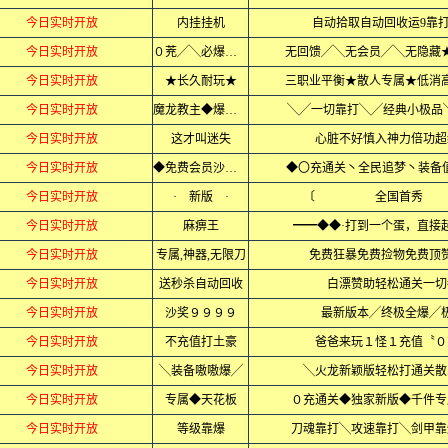
今日实时开放
内挂挂机
自动拾取自动回收运9靠
今日实时开放
０茺╱╲必爆充值
无回馈╱╲无会员╱╲无隐藏
今日实时开放
★长久耐玩★
三职业平衡★散人专属★低消
今日实时开放
魔龙教主◆爆一切
╲╱一切靠打╲╱经典小极品
今日实时开放
这才叫迷失
心脏不好慎入神力倍功超
今日实时开放
◆免费会员沙捐◆
◆〇充通关丶全民追梦丶装备值
今日实时开放
· 新版 ·
〔 全国首
今日实时开放
麻痹王
━━◆◆·打到一个蛋，直接
今日实时开放
专属,神器,无限刀
免费狂暴免费捡物免费顶
今日实时开放
送秒杀自动回收
白漂赞助轻松通关一切
今日实时开放
沙奖９９９９
最新版本╱终极全爆╱
今日实时开放
不充值打土豪
爸爸来玩１怪１充值〝０
今日实时开放
╲装备嗷嗷爆╱
╲火龙新颖版轻松打通关散
今日实时开放
专属◆天花板
０充通关◆独家新版◆千件专
今日实时开放
等级靠爆
刀魂靠打╲攻速靠打╲剑甲靠