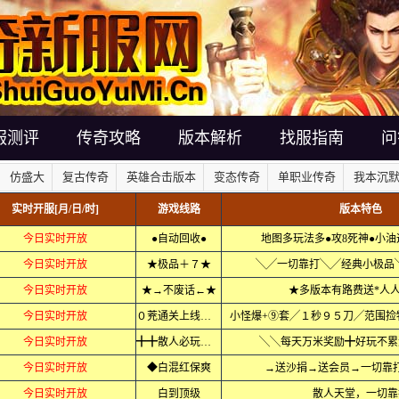
服测评
传奇攻略
版本解析
找服指南
问
仿盛大
复古传奇
英雄合击版本
变态传奇
单职业传奇
我本沉
实时开服[月/日/时]
游戏线路
版本特色
今日实时开放
●自动回收●
地图多玩法多●攻8死神●小油
今日实时开放
★极品＋７★
╲╱一切靠打╲╱经典小极品
今日实时开放
★→不废话←★
★多版本有路费送*人
今日实时开放
０茺通关上线当爷
小怪爆+⑨套╱１秒９５刀╱范围捡
今日实时开放
╋╋散人必玩╋╋
╲╲每天万米奖励╋好玩不累
今日实时开放
◆白混红保爽
→送沙捐→送会员→一切靠
今日实时开放
白到顶级
散人天堂，一切靠