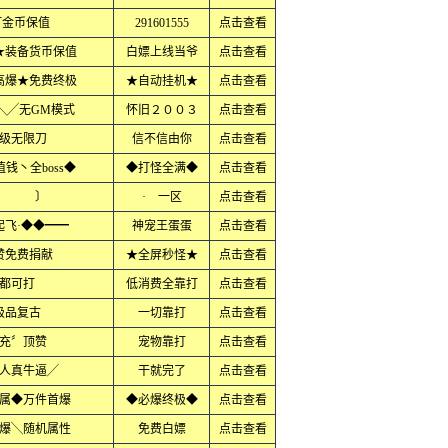
打金币保值
291601555
点击查看
★装备货币保值
白嫖上线当爷
点击查看
高爆★免费终极
★自动挂机★
点击查看
╲╱无GM模式
怀旧２００３
点击查看
级无限刀
信不信由你
点击查看
钱丶全boss◆
◆打怪全满◆
点击查看
秀 〕
· 一区
点击查看
起飞·◆◆━━
神宠王蛋蛋
点击查看
赞免费捐献
★全屏秒怪★
点击查看
都可打
低消费全靠打
点击查看
极品复古
一切靠打
点击查看
充〞顶赞
宠物靠打
点击查看
人真牛逼╱
干就完了
点击查看
属◆万件首爆
◆必爆终极◆
点击查看
爆╲随机属性
免费白嫖
点击查看