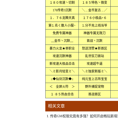
１８０攻速丶切割
１８５特色丶微变
176传奇3沉默
╲﹍金币复古﹍╱
１．７６龙腾天真
１７６小极品+６
第⒈名く散人小服>
⒈分不充上线当爷
免费专属神器
神器专属无限刀
﹏金币丶沉默﹏
首战丶沉默
暴力火龙★单职业
怒送顶赞★新首区
攻速沉默神器
乱世狂刀首站
新攻速大极品合击
攻速超牛逼
＼ミ影月轻变ミ＼
＼ミ独家新版ミ＼
≤◆仙剑沉默◆≥
纯元宝上古阵宝宝
＜ 全屏火符 ＞
野外捕捉宠物
１·８５热血合击
首战首区
相关文章
1.
传奇GM权限究竟有多强？如何开启畅玩新境