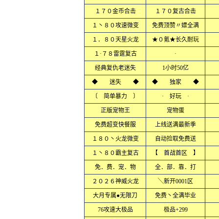
１７０金币合击
１７０复古合击
１丶８０攻速微变
免费顶赞〃嫖全满
１．８０天星火龙
★０氪★长久耐玩
１·７８雷霆复古
·
经典复仇老迷失
1小时50亿
◆ 迷失 ◆
◆ 独家 ◆
〔 简单暴力 〕
· 好玩 ·
正版宠物王
宠物蛋
免费超变快餐服
上线送满最新季
１８０丶火龙微变
自动捡取免费送
１丶８０霸主复古
【 首战首区 】
免．费．宠．物
全．部．靠．打
２０２６神威火龙
╲新开0001区
大月专属●无限刀
免费丶全满毕业
76攻速大极品
极品+299