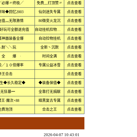
╱必爆〃终极╱
免费﹏打顶赞〃
点击查看
味◆回忆2003
仙剑迷失专属
点击查看
充值灬无限激情
80微变火龙沉
点击查看
好玩可全额退充值
自动挂机捡物回收
点击查看
属神器装备全爆
自动捡物挂机
点击查看
＼耐＼＼玩
全新丶沉默
点击查看
全 爆 ·
时间全满
点击查看
脸╱１０倍爆率
专属公益冰雪
点击查看
帝王合击
点击查看
生◆长久稳定◆
◆装备保值◆
点击查看
-无狂暴━
全靠打无捐献
点击查看
王·魔次+88
暗黑复古专属
点击查看
免费泡顶
合击之王
点击查看
2026-04-07 10:43:01