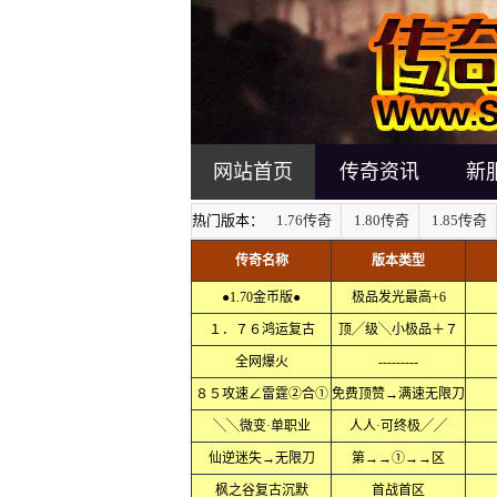
网站首页
传奇资讯
新
热门版本：
1.76传奇
1.80传奇
1.85传奇
传奇名称
版本类型
●1.70金币版●
极品发光最高+6
１．７６鸿运复古
顶╱级╲小极品＋７
全网爆火
---------
８５攻速∠雷霆②合①
免费顶赞→满速无限刀
╲╲微变·单职业
人人·可终极╱╱
仙逆迷失→无限刀
第→→①→→区
枫之谷复古沉默
首战首区