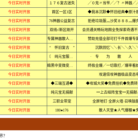
今日实时开放
１７６复古迷失
╱０充〃当爷╱╱？〃神器╱
今日实时开放
首区一区1区
◆我本沉默◆怀旧经典◆原汁原
今日实时开放
76神器公益复古
拒绝垃圾服灬沙奖８８８灬爆
今日实时开放
双线√新区刚开
会员通关畅玩地图全免探索奇遇不
今日实时开放
专属神器散人通关
赞助充值全部可打千件首爆专
今日实时开放
“ 怀旧复古 ”
沉默回忆＼＼长＼＼久＼
今日实时开放
〔 纯元宝服 〕
· 专 为 散 人 
今日实时开放
暗黑中变微变迷失
终极全爆╱一切靠打╱爆率看
今日实时开放
攻速倍攻神器极品变态
今日实时开放
◆三端互通◆
◆攻城大奖◆免费挂机◆免费转
今日实时开放
纯元宝无捐献
━上古结阵宝宝━无捐献
今日实时开放
三职业带宠
全屏地钉·全屏火墙·召唤骷髅
今日实时开放
180●176
散人天堂★人气爆棚★
界？