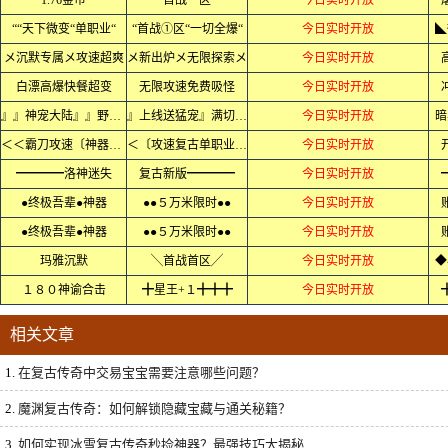
1.76金币
首战一区
今日实时开放
““天下微变“单职业“
“首战①区“一切全爆“
今日实时开放
◣
メ沉默专属メ攻速超爽
メ新出炉メ无限探索メ
今日实时开放
白漂高爆快餐超变
无限攻速免费吸怪
今日实时开放
』』神宠大陆』』野外抓宠
』上线送猛宠』满切割』』
今日实时开放
暗
＜＜霸刀攻速〔神器〕＜＜
＜〔攻速复古单职业〕＜
今日实时开放
━━━━洛神迷失
复古新版━━━━
今日实时开放
●终极吾辈●神器
●●５万米限时●●
今日实时开放
●终极吾辈●神器
●●５万米限时●●
今日实时开放
玛雅沉默
╲首战首区╱
今日实时开放
◆
１８０神谕合击
╋星王+１╋╋╋
今日实时开放
相关文章
1.
在复古传奇中交易宝宝需要注意哪些问题？
2.
魔渊复古传奇：如何解锁隐藏宝藏与通关秘籍？
3.
如何实现冰雪复古传奇秒捡神器？最强技巧大揭秘