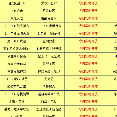
圣战戒指+8
黑铁头盔+7
今日实时开放
７６合击
阶段首区
今日实时开放
永恒大陆
首战★首区
今日实时开放
１．７０破天复古
１．７６金币月卡
今日实时开放
单
１．７６龙腾天真
１７６小极品+６
今日实时开放
7
复古８０攻速
全网独家
今日实时开放
第⒈名く散人小服>
⒈分不充上线当爷
今日实时开放
公益８０合击
星王+1十元全满
今日实时开放
８０合击首战
首战１区
今日实时开放
免费专属神器
神器专属无限刀
今日实时开放
１ＬＨ烈火冰雪
无充值
今日实时开放
双
2007年老合击
全是散人
今日实时开放
１．７６忘忧沉默
道召神兽８个头
今日实时开放
怀
﹏金币丶沉默﹏
首战丶沉默
今日实时开放
“
暴力火龙★单职业
怒送顶赞★新首区
今日实时开放