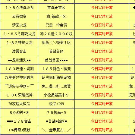
１丶８０决战火龙
首战★首区
今日实时开放
云岚微变
真·首战一区
今日实时开放
梦回火龙
只卖一个会员
今日实时开放
１丶８５＄哪吒火龙
冲２０送２０００块
今日实时开放
１·８２神焰火龙
新版╲╲微变１区
今日实时开放
凌霄合击
首战首区
今日实时开放
●●龙州迷失●●
首战首区●●●●
今日实时开放
１８０攻速丶切割
１８５特色丶微变
今日实时开放
１
九星变异神宠暗黑
暗黑修仙独家宠物
今日实时开放
暗
﹌迷失※神器〃﹌
免﹏费﹏打﹏顶赞
今日实时开放
１·８０荣耀战神
小极品最高╋５
今日实时开放
76攻速大极品
极品+299
今日实时开放
８０战神+８
７６极品+５
今日实时开放
■■■１７８合击
■首战■首区■
今日实时开放
176传奇3沉默
╲﹍金币复古﹍╱
今日实时开放