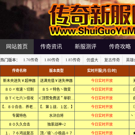
网站首页
传奇资讯
新服测评
传奇攻略
热门版本：
1.76传奇
1.80传奇
1.85传奇
仿盛大
复古传奇
英雄
传奇名称
版本类型
实时开服[月/日/时]
新未央迷失￥超神器
送满充值￥迷失神器
今日实时开放
８０〃攻速丶切割
８５〃特色丶微变
今日实时开放
ＢＴ＜七六＞倍攻
＜顶赞免费送＂单职业＞
今日实时开放
【．８０合击．养老．】
【．第１战．１区．】
今日实时开放
〔
专属特色
水浒白将
今日实时开放
丶
８０久久合击
独家战神+2
今日实时开放
１．７６鸿运复古
顶╱级╲小极品＋７
今日实时开放