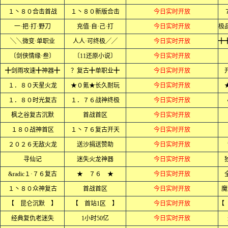
１丶８０合击首战
１丶８０新版合击
今日实时开放
一·把·打·野刀
充值·自·己·打
今日实时开放
╲╲微变·单职业
人人·可终极╱╱
今日实时开放
〔剑侠情缘·叁〕
〔11还原小说〕
今日实时开放
╋剑雨攻速╋神器╋
？复古╋单职业╋
今日实时开放
１．８０天星火龙
★０氪★长久耐玩
今日实时开放
１．８０时光复古
１．７６战神终极
今日实时开放
枫之谷复古沉默
首战首区
今日实时开放
１８０战神首区
１丶７６复古开天
今日实时开放
２０２６无敌火龙
送沙捐送赞助
今日实时开放
寻仙记
迷失火龙神器
今日实时开放
&radic１·７６复古
★ ７６ ★
今日实时开放
１丶８０众神复古
首战首区
今日实时开放
魔
【 昆仑沉默 】
【 首站1区 】
今日实时开放
经典复仇老迷失
1小时50亿
今日实时开放