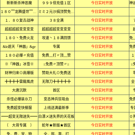
新新新杀神恶魔
９９９倍充值１区
今日实时开放
１８０﹌龙腾盛世﹌火龙﹌
ミミ２元沙捐顶赞免费ミミ
今日实时开放
１．８０复古战神
３８全满
今日实时开放
超超超超变变变变
超超超超变变变变
今日实时开放
１８０丶免费火龙
攻速丶１８满回馈
今日实时开放
&le遮天「神器」&ge
专属
今日实时开放
１８０必爆〃充值
免费﹏打〃顶﹏赞
今日实时开放
１
※「神器」冰雪※
≤免费〃顶赞〃≥
今日实时开放
≤
财神归来⊙高爆版
赞助大礼⊙免费送
今日实时开放
╋╋╋╋雲龍風虎
无限刀╋╋╋╋╋
今日实时开放
全
大唐沉默
首区
今日实时开放
杀怪必爆装Ｂ刀
变态神兵狂吸血
今日实时开放
免费超变快餐服
上线送满最新季
今日实时开放
专
━━超变无限迷失━━
白漂メ迷失界的天花板
今日实时开放
〔 大哥专属 〕
蛇年★新版★首区
今日实时开放
免．费．宠．物
全．部．靠．打
今日实时开放