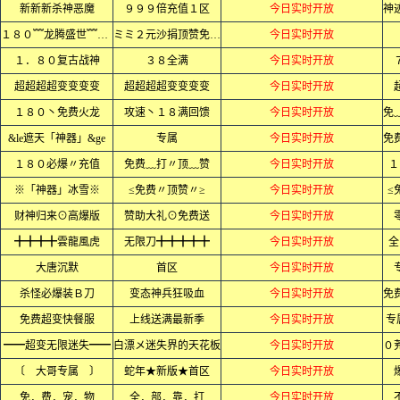
新新新杀神恶魔
９９９倍充值１区
今日实时开放
１８０﹌龙腾盛世﹌火龙﹌
ミミ２元沙捐顶赞免费ミミ
今日实时开放
１．８０复古战神
３８全满
今日实时开放
超超超超变变变变
超超超超变变变变
今日实时开放
１８０丶免费火龙
攻速丶１８满回馈
今日实时开放
&le遮天「神器」&ge
专属
今日实时开放
１８０必爆〃充值
免费﹏打〃顶﹏赞
今日实时开放
１
※「神器」冰雪※
≤免费〃顶赞〃≥
今日实时开放
≤
财神归来⊙高爆版
赞助大礼⊙免费送
今日实时开放
╋╋╋╋雲龍風虎
无限刀╋╋╋╋╋
今日实时开放
全
大唐沉默
首区
今日实时开放
杀怪必爆装Ｂ刀
变态神兵狂吸血
今日实时开放
免费超变快餐服
上线送满最新季
今日实时开放
专
━━超变无限迷失━━
白漂メ迷失界的天花板
今日实时开放
〔 大哥专属 〕
蛇年★新版★首区
今日实时开放
免．费．宠．物
全．部．靠．打
今日实时开放