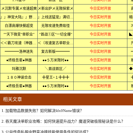
1.76金币
首战一区
今日实时开放
メ沉默专属メ攻速超爽
メ新出炉メ无限探索メ
今日实时开放
』』神宠大陆』』野外抓宠
』上线送猛宠』满切割』』
今日实时开放
暗
白漂高爆快餐超变
无限攻速免费吸怪
今日实时开放
““天下微变“单职业“
“首战①区“一切全爆“
今日实时开放
◣
＜＜霸刀攻速〔神器〕＜＜
＜〔攻速复古单职业〕＜
今日实时开放
━━━━洛神迷失
复古新版━━━━
今日实时开放
●终极吾辈●神器
●●５万米限时●●
今日实时开放
玛雅沉默
╲首战首区╱
今日实时开放
◆
１８０神谕合击
╋星王+１╋╋╋
今日实时开放
●终极吾辈●神器
●●５万米限时●●
今日实时开放
相关文章
1.
加载物品数据失败？如何解决Idx0Name错误？
2.
吞天魔决单职业攻略：如何快速提升战力？魔道突破极限秘诀是什么？
3.
公益传奇私服中野蛮冲撞技能使用条件如何达成？