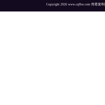
Copyright 2026 www.cqfbw.com 传奇发布