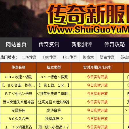
网站首页
传奇资讯
新服测评
传奇攻略
热门版本：
1.76传奇
1.80传奇
1.85传奇
仿盛大
复古传奇
英雄
传奇名称
版本类型
实时开服[月/日/时]
８０〃攻速丶切割
８５〃特色丶微变
今日实时开放
【．８０合击．养老．】
【．第１战．１区．】
今日实时开放
〔
ＢＴ＜七六＞倍攻
＜顶赞免费送＂单职业＞
今日实时开放
新未央迷失￥超神器
送满充值￥迷失神器
今日实时开放
专属特色
水浒白将
今日实时开放
丶
８０久久合击
独家战神+2
今日实时开放
１．７６鸿运复古
顶╱级╲小极品＋７
今日实时开放