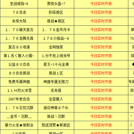
圣战戒指+8
黑铁头盔+7
今日实时开放
７６合击
阶段首区
今日实时开放
永恒大陆
首战★首区
今日实时开放
１．７０破天复古
１．７６金币月卡
今日实时开放
单
１．７６龙腾天真
１７６小极品+６
今日实时开放
7
复古８０攻速
全网独家
今日实时开放
第⒈名く散人小服>
⒈分不充上线当爷
今日实时开放
公益８０合击
星王+1十元全满
今日实时开放
８０合击首战
首战１区
今日实时开放
免费专属神器
神器专属无限刀
今日实时开放
１ＬＨ烈火冰雪
无充值
今日实时开放
双
2007年老合击
全是散人
今日实时开放
１．７６忘忧沉默
道召神兽８个头
今日实时开放
怀
﹏金币丶沉默﹏
首战丶沉默
今日实时开放
“
暴力火龙★单职业
怒送顶赞★新首区
今日实时开放