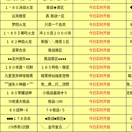
１丶８０决战火龙
首战★首区
今日实时开放
云岚微变
真·首战一区
今日实时开放
梦回火龙
只卖一个会员
今日实时开放
１丶８５＄哪吒火龙
冲２０送２０００块
今日实时开放
１·８２神焰火龙
新版╲╲微变１区
今日实时开放
凌霄合击
首战首区
今日实时开放
●●龙州迷失●●
首战首区●●●●
今日实时开放
１８０攻速丶切割
１８５特色丶微变
今日实时开放
１
九星变异神宠暗黑
暗黑修仙独家宠物
今日实时开放
暗
﹌迷失※神器〃﹌
免﹏费﹏打﹏顶赞
今日实时开放
１·８０荣耀战神
小极品最高╋５
今日实时开放
76攻速大极品
极品+299
今日实时开放
８０战神+８
７６极品+５
今日实时开放
■■■１７８合击
■首战■首区■
今日实时开放
176传奇3沉默
╲﹍金币复古﹍╱
今日实时开放