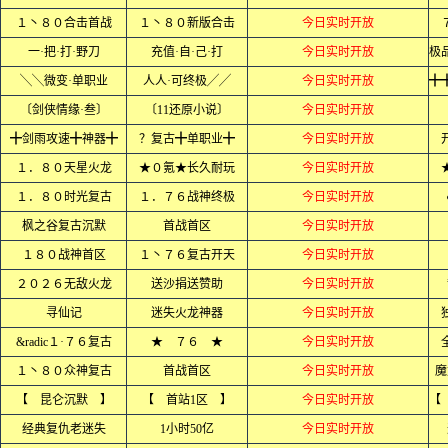
１丶８０合击首战
１丶８０新版合击
今日实时开放
一·把·打·野刀
充值·自·己·打
今日实时开放
╲╲微变·单职业
人人·可终极╱╱
今日实时开放
〔剑侠情缘·叁〕
〔11还原小说〕
今日实时开放
╋剑雨攻速╋神器╋
？复古╋单职业╋
今日实时开放
１．８０天星火龙
★０氪★长久耐玩
今日实时开放
１．８０时光复古
１．７６战神终极
今日实时开放
枫之谷复古沉默
首战首区
今日实时开放
１８０战神首区
１丶７６复古开天
今日实时开放
２０２６无敌火龙
送沙捐送赞助
今日实时开放
寻仙记
迷失火龙神器
今日实时开放
&radic１·７６复古
★ ７６ ★
今日实时开放
１丶８０众神复古
首战首区
今日实时开放
魔
【 昆仑沉默 】
【 首站1区 】
今日实时开放
经典复仇老迷失
1小时50亿
今日实时开放