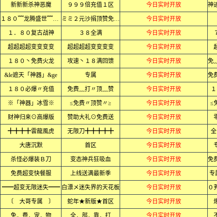
新新新杀神恶魔
９９９倍充值１区
今日实时开放
１８０﹌龙腾盛世﹌火龙﹌
ミミ２元沙捐顶赞免费ミミ
今日实时开放
１．８０复古战神
３８全满
今日实时开放
超超超超变变变变
超超超超变变变变
今日实时开放
１８０丶免费火龙
攻速丶１８满回馈
今日实时开放
&le遮天「神器」&ge
专属
今日实时开放
１８０必爆〃充值
免费﹏打〃顶﹏赞
今日实时开放
１
※「神器」冰雪※
≤免费〃顶赞〃≥
今日实时开放
≤
财神归来⊙高爆版
赞助大礼⊙免费送
今日实时开放
╋╋╋╋雲龍風虎
无限刀╋╋╋╋╋
今日实时开放
全
大唐沉默
首区
今日实时开放
杀怪必爆装Ｂ刀
变态神兵狂吸血
今日实时开放
免费超变快餐服
上线送满最新季
今日实时开放
专
━━超变无限迷失━━
白漂メ迷失界的天花板
今日实时开放
〔 大哥专属 〕
蛇年★新版★首区
今日实时开放
免．费．宠．物
全．部．靠．打
今日实时开放