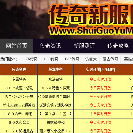
网站首页
传奇资讯
新服测评
传奇攻略
热门版本：
1.76传奇
1.80传奇
1.85传奇
仿盛大
复古传奇
英雄
传奇名称
版本类型
实时开服[月/日/时]
专属特色
水浒白将
今日实时开放
丶
８０〃攻速丶切割
８５〃特色丶微变
今日实时开放
ＢＴ＜七六＞倍攻
＜顶赞免费送＂单职业＞
今日实时开放
新未央迷失￥超神器
送满充值￥迷失神器
今日实时开放
【．８０合击．养老．】
【．第１战．１区．】
今日实时开放
〔
８０久久合击
独家战神+2
今日实时开放
１．７６鸿运复古
顶╱级╲小极品＋７
今日实时开放