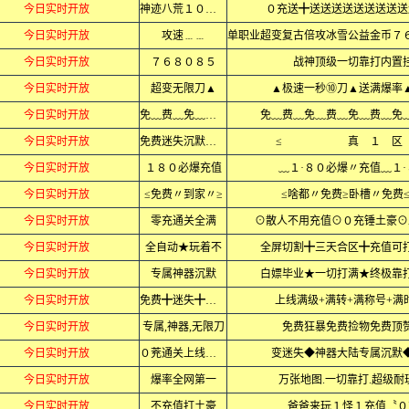
今日实时开放
神迹八荒１０大陆
０充送╋送送送送送送送送送
今日实时开放
攻速﹍﹍
今日实时开放
７６８０８５
战神顶级一切靠打内置
今日实时开放
超变无限刀▲
▲极速一秒⑩刀▲送满爆率
今日实时开放
免﹏费﹏免﹏费﹏
免﹏费﹏免﹏费﹏免﹏费﹏免
今日实时开放
免费迷失沉默专属
≤ 真 １ 
今日实时开放
１８０必爆充值
﹏１·８０必爆〃充值﹏１
今日实时开放
≤免费〃到家〃≥
≤啥都〃免费≥卧槽〃免费
今日实时开放
零充通关全满
⊙散人不用充值⊙０充锤土豪⊙
今日实时开放
全自动★玩着不
全屏切割╋三天合区╋充值可
今日实时开放
专属神器沉默
白嫖毕业★一切打满★终极靠
今日实时开放
免费╋迷失╋神器
上线满级+满转+满称号+满
今日实时开放
专属,神器,无限刀
免费狂暴免费捡物免费顶
今日实时开放
０茺通关上线当爷
变迷失◆神器大陆专属沉默
今日实时开放
爆率全网第一
万张地图.一切靠打.超级耐
今日实时开放
不充值打土豪
爸爸来玩１怪１充值〝０