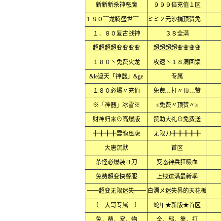
新新新杀神恶魔
９９９倍充值１区
１８０﹌龙腾盛世﹌火龙﹌
ミミ２元沙捐顶赞免费ミミ
１．８０复古战神
３８全满
超超超超变变变变
超超超超变变变变
１８０丶免费火龙
攻速丶１８满回馈
&le遮天「神器」&ge
专属
１８０必爆〃充值
免费﹏打〃顶﹏赞
※「神器」冰雪※
≤免费〃顶赞〃≥
财神归来⊙高爆版
赞助大礼⊙免费送
╋╋╋╋雲龍風虎
无限刀╋╋╋╋╋
大唐沉默
首区
杀怪必爆装Ｂ刀
变态神兵狂吸血
免费超变快餐服
上线送满最新季
━━超变无限迷失━━
白漂メ迷失界的天花板
〔 大哥专属 〕
蛇年★新版★首区
免．费．宠．物
全．部．靠．打