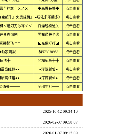
╱养老╱封挂
6死神9力量
点击查看
专属＂神器＂メメメ
◆高爆狂撸◆
点击查看
宝宝超牛』免费挂机』
●玩法多乐趣多〉
点击查看
机＜送刀刀冰冻＜＜
白漂轻松通关
点击查看
速变态切割
零充通关全满
点击查看
直接起飞““““
◣充值好打◢
点击查看
◆独家沉默
群578930953
点击查看
玩法╋
2026新版╋╋
点击查看
网最高红苞●●
●浑源斩仙●
点击查看
网最高红苞●●
●浑源斩仙●
点击查看
轻松通关━━━
全部靠打━━
点击查看
2025-10-12 09:34:10
2026-02-07 09:58:07
2026-01-07 09:15:09