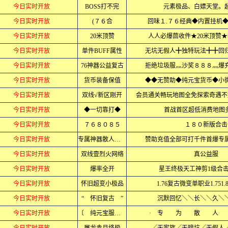
今日实时开放
BOSS打不完
元素极品、白嫖天堂。
今日实时开放
(７６合
回味１.７６经典◆内置挂机
今日实时开放
20米顶赞
人人必爆茴收件★20米顶赞
今日实时开放
单件BUFF属性
无坑无假人╋独特玩法╋╋回归
今日实时开放
76神器公益复古
拒绝垃圾服灬沙奖８８８灬爆
今日实时开放
货币装备保值
◆◆无赞助◆纯元宝货币◆小
今日实时开放
双线√新区刚开
会员通关畅玩地图全免探索奇遇不
今日实时开放
◆一切靠打◆
首战首区超低消费地图多b
今日实时开放
７６８０８５
１８０新版合击
今日实时开放
专属神器散人通关
赞助充值全部可打千件首爆专
今日实时开放
双线壹烈火网络
真公益服
今日实时开放
爆率全开
星王终极天工神剪1级合
今日实时开放
怀旧超变小极品
1.76复古微变单职业1.751.801
今日实时开放
“ 怀旧复古 ”
沉默回忆＼＼长＼＼久＼
今日实时开放
〔 纯元宝服 〕
· 专 为 散 人 