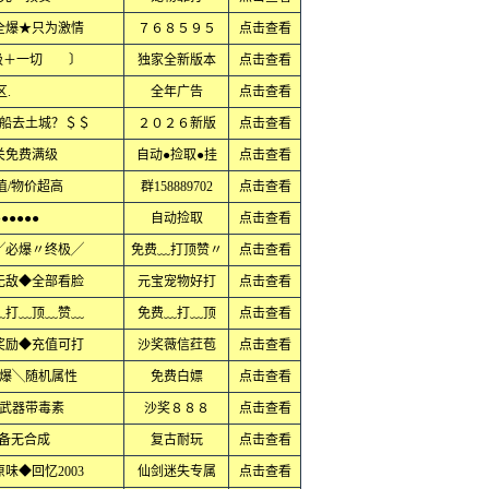
全爆★只为激情
７６８５９５
点击查看
极＋一切 〕
独家全新版本
点击查看
.
全年广告
点击查看
船去土城？＄＄
２０２６新版
点击查看
关免费满级
自动●捡取●挂
点击查看
值/物价超高
群158889702
点击查看
●●●●●
自动捡取
点击查看
╱必爆〃终极╱
免费﹏打顶赞〃
点击查看
无敌◆全部看脸
元宝宠物好打
点击查看
﹏打﹏顶﹏赞﹏
免费﹏打﹏顶
点击查看
奖励◆充值可打
沙奖薇信荭苞
点击查看
爆╲随机属性
免费白嫖
点击查看
武器带毒素
沙奖８８８
点击查看
装备无合成
复古耐玩
点击查看
味◆回忆2003
仙剑迷失专属
点击查看