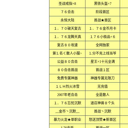
圣战戒指+8
黑铁头盔+7
７６合击
阶段首区
永恒大陆
首战★首区
１．７０破天复古
１．７６金币月卡
１．７６龙腾天真
１７６小极品+６
复古８０攻速
全网独家
第⒈名く散人小服>
⒈分不充上线当爷
公益８０合击
星王+1十元全满
８０合击首战
首战１区
免费专属神器
神器专属无限刀
１ＬＨ烈火冰雪
无充值
2007年老合击
全是散人
１．７６忘忧沉默
道召神兽８个头
﹏金币丶沉默﹏
首战丶沉默
暴力火龙★单职业
怒送顶赞★新首区