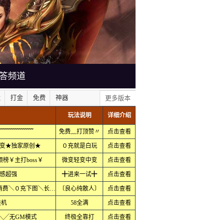
答频道
默
打金
免费
神器
更多版本
玩法说明
详细介绍
﹌﹌﹌﹌﹌﹌
免费﹏打顶赞〃
点击查看
变★独家原创★
０充就是白玩
点击查看
榜￥主打boss￥
微变轻变中变
点击查看
感超强
╋进来一试╋
点击查看
１天终极＼极品╊⑦＼１切全爆＼低消费＼０充下图＼长久耐玩
〔良心纯散人〕
点击查看
挂机
58全满
点击查看
╲╱无GM模式
终极全靠打
点击查看