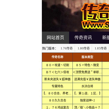
网站首页
传奇资讯
新
热门版本：
1.76传奇
1.80传奇
1.85传奇
传奇名称
版本类型
８０〃攻速丶切割
８５〃特色丶微变
ＢＴ＜七六＞倍攻
＜顶赞免费送＂单职业＞
新未央迷失￥超神器
送满充值￥迷失神器
专属特色
水浒白将
【．８０合击．养老．】
【．第１战．１区．】
８０久久合击
独家战神+2
１．７６鸿运复古
顶╱级╲小极品＋７