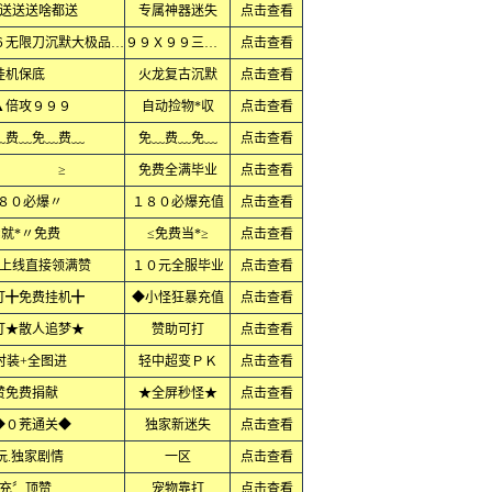
送送送啥都送
专属神器迷失
点击查看
单职业超变复古倍攻冰雪公益金币７６无限刀沉默大极品小极品火龙
９９Ｘ９９三职业Ｘ
点击查看
挂机保底
火龙复古沉默
点击查看
▲倍攻９９９
自动捡物*収
点击查看
﹏费﹏免﹏费﹏
免﹏费﹏免﹏
点击查看
区 ≥
免费全满毕业
点击查看
·８０必爆〃
１８０必爆充值
点击查看
≤就*〃免费
≤免费当*≥
点击查看
上线直接领满赞
１０元全服毕业
点击查看
打╋免费挂机╋
◆小怪狂暴充值
点击查看
打★散人追梦★
赞助可打
点击查看
时装+全图进
轻中超变ＰＫ
点击查看
赞免费捐献
★全屏秒怪★
点击查看
◆０茺通关◆
独家新迷失
点击查看
玩.独家剧情
一区
点击查看
充〞顶赞
宠物靠打
点击查看