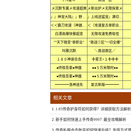
1.76金币
首战一区
メ沉默专属メ攻速超爽
メ新出炉メ无限探索メ
』』神宠大陆』』野外抓宠
』上线送猛宠』满切割』』
＜＜霸刀攻速〔神器〕＜＜
＜〔攻速复古单职业〕＜
白漂高爆快餐超变
无限攻速免费吸怪
““天下微变“单职业“
“首战①区“一切全爆“
玛雅沉默
╲首战首区╱
１８０神谕合击
╋星王+１╋╋╋
●终极吾辈●神器
●●５万米限时●●
●终极吾辈●神器
●●５万米限时●●
━━━━洛神迷失
复古新版━━━━
相关文章
1.
1.85传奇护身符如何获得？详细获取方法解析
2.
新手如何快速上手传奇999？最全攻略解析
3.
传奇私服合击账号如何快速升级？充值方式