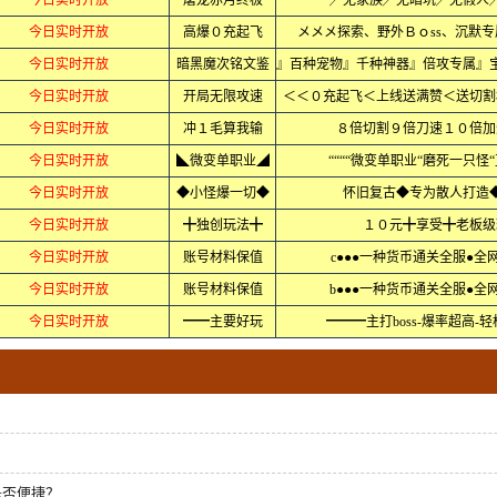
今日实时开放
屠龙赤月终极
╱无家族╱无暗坑╱无假人
今日实时开放
高爆０充起飞
メメメ探索、野外Ｂｏss、沉默
今日实时开放
暗黑魔次铭文鉴
』百种宠物』千种神器』倍攻专属』
今日实时开放
开局无限攻速
＜＜０充起飞＜上线送满赞＜送切割
今日实时开放
冲１毛算我输
８倍切割９倍刀速１０倍加
今日实时开放
◣微变单职业◢
““““微变单职业“磨死一只怪“
今日实时开放
◆小怪爆一切◆
怀旧复古◆专为散人打造
今日实时开放
╋独创玩法╋
１０元╋享受╋老板级
今日实时开放
账号材料保值
c●●●一种货币通关全服●全
今日实时开放
账号材料保值
b●●●一种货币通关全服●全
今日实时开放
━━主要好玩
━━━主打boss-爆率超高-
是否便捷？