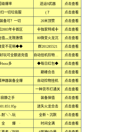
超级爆率
送运9武器
点击查看
◆扫一切垃圾服
(７
点击查看
★装备可？一切
20米顶赞
点击查看
2003年╋首区
╋独家特戒╋
点击查看
充值灬无限激情
80微变火龙沉
点击查看
微变不花哨◆◆
群201285521
点击查看
好玩可全额退充值
自动挂机捡物回收
点击查看
oss多
◆每日红包◆
点击查看
巅峰合击
点击查看
属神器装备全爆
自动捡物挂机
点击查看
一种货币打通关
点击查看
击寂静之手
装备保值
点击查看
.851.95p
迷失火龙合击
点击查看
＼耐＼＼玩
全新丶沉默
点击查看
全 爆 ·
时间全满
点击查看