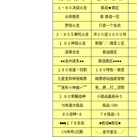
１丶８０决战火龙
首战★首区
云岚微变
真·首战一区
梦回火龙
只卖一个会员
１丶８５＄哪吒火龙
冲２０送２０００块
１·８２神焰火龙
新版╲╲微变１区
凌霄合击
首战首区
●●龙州迷失●●
首战首区●●●●
１８０攻速丶切割
１８５特色丶微变
九星变异神宠暗黑
暗黑修仙独家宠物
﹌迷失※神器〃﹌
免﹏费﹏打﹏顶赞
１·８０荣耀战神
小极品最高╋５
76攻速大极品
极品+299
８０战神+８
７６极品+５
■■■１７８合击
■首战■首区■
176传奇3沉默
╲﹍金币复古﹍╱