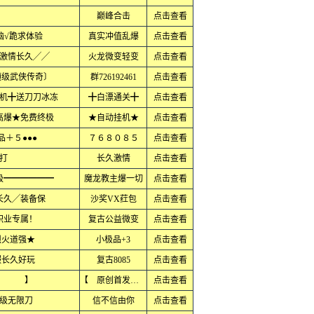
巅峰合击
点击查看
脑√跪求体验
真实冲值乱爆
点击查看
激情长久╱╱
火龙微变轻变
点击查看
顶级武侠传奇〕
群726192461
点击查看
机╋送刀刀冰冻
╋白漂通关╋
点击查看
高爆★免费终极
★自动挂机★
点击查看
品＋５●●●
７６８０８５
点击查看
打
长久激情
点击查看
极━━━━━━
魔龙教主爆一切
点击查看
长久╱装备保
沙奖VX荭包
点击查看
职业专属！
复古公益微变
点击查看
烈火道强★
小极品+3
点击查看
服长久好玩
复古8085
点击查看
唤 】
【 原创首发 】
点击查看
级无限刀
信不信由你
点击查看