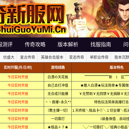
服测评
传奇攻略
版本解析
找服指南
问
仿盛大
复古传奇
英雄合击版本
变态传奇
单职业传奇
我本沉
实时开服[月/日/时]
游戏线路
版本特色
今日实时开放
白漂の天花板
﹌﹌﹌﹌﹌﹌﹌新 1 区﹌
今日实时开放
自己去打冲值
★散人白漂★玩法简单★专属微
今日实时开放
无合成只能爆
￥无赞助￥无回馈￥无捐献￥无顶
今日实时开放
丶丶首爆+永久*?
特色玩法简单高爆打击
今日实时开放
〔教主爆一切〕
今日实时开放
一切靠打
1装备保值﹍自动
今日实时开放
★极品＋７★
╲╱一切靠打╲╱经典小极品