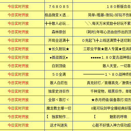
今日实时开放
７６８０８５
１８０新版合击
今日实时开放
极品微变Ｘ透视版
简单√粗暴√耐玩√好玩不伤
今日实时开放
╋╋散人必玩╋╋
╲╲每天万米奖励╋好玩不累
今日实时开放
森林原创
〔耗时2年呕心沥血创作出的
今日实时开放
开局全送满╋
０充起飞╋上线送满赞╋送切割
今日实时开放
★长久耐玩★
三职业平衡★散人专属★低消
今日实时开放
●首战首区●
●●●●●１.８０复古战神极
今日实时开放
白到顶级
散人天堂，一切靠
今日实时开放
５０全满
━━━━━━１丶８０战神终
今日实时开放
散人白荭包
真充好打╱首爆真充╱激情
今日实时开放
独家史诗巨作
千种宠物，暗黑巨作，单
今日实时开放
全部ヾ靠打ヾ
★赤月终级/装备靠打/双
今日实时开放
魔龙教主爆一切
0氪可玩剑甲全爆经典好
今日实时开放
【 独家制作 】
【 魅影的呼
今日实时开放
这才叫迷失
心脏不好慎入神力倍功超