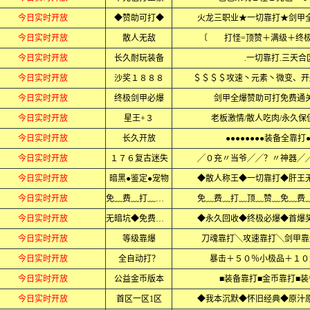
今日实时开放
◆赞助可打◆
火龙三职业★一切靠打★剑甲
今日实时开放
散人无敌
〔 打怪=顶赞＋满级＋终
今日实时开放
长久耐玩装备
.一切靠打.三天合区
今日实时开放
沙奖１８８８
＄＄＄＄攻速丶元素丶微变、开
今日实时开放
终极剑甲必爆
剑甲全爆赞助可打免费通
今日实时开放
星王+３
老板激情/散人吃肉/永久保
今日实时开放
长久开放
●●●●●●●●装备全靠打●
今日实时开放
１７６复古迷失
╱０充〃当爷╱╱？〃神器╱
今日实时开放
暗黑●鉴定●宠物
◆散人称王◆一切靠打◆肝王
今日实时开放
免﹏费﹏打﹏顶赞
免﹏费﹏打﹏顶﹏赞﹏免﹏费
今日实时开放
无暗坑◆免费沙捐
◆永久回收◆终极必爆◆首爆
今日实时开放
等级靠爆
刀魂靠打╲攻速靠打╲剑甲靠
今日实时开放
全自动打？
暴击＋５０％小极品＋１０
今日实时开放
公益金币版本
■装备靠打■金币靠打■
今日实时开放
首区一区1区
◆我本沉默◆怀旧经典◆原汁原