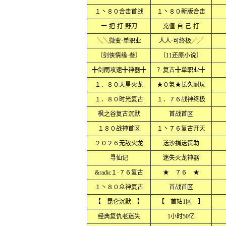
１丶８０合击首战
１丶８０新版合击
一·把·打·野刀
充值·自·己·打
╲╲微变·单职业
人人·可终极╱╱
〔剑侠情缘·叁〕
〔11还原小说〕
╋剑雨攻速╋神器╋
？复古╋单职业╋
１．８０天星火龙
★０氪★长久耐玩
１．８０时光复古
１．７６战神终极
枫之谷复古沉默
首战首区
１８０战神首区
１丶７６复古开天
２０２６无敌火龙
送沙捐送赞助
寻仙记
迷失火龙神器
&radic１·７６复古
★ ７６ ★
１丶８０众神复古
首战首区
【 昆仑沉默 】
【 首站1区 】
经典复仇老迷失
1小时50亿