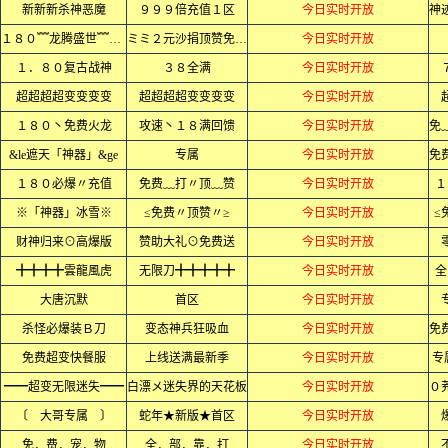
新新新杀神恶魔
９９９倍充值１区
今日实时开放
１８０﹌龙腾盛世﹌火龙﹌
ミミ２元沙捐顶赞免费ミミ
今日实时开放
１．８０复古战神
３８全满
今日实时开放
超超超超变变变变
超超超超变变变变
今日实时开放
１８０丶免费火龙
攻速丶１８满回馈
今日实时开放
&le遮天「神器」&ge
专属
今日实时开放
１８０必爆〃充值
免费﹏打〃顶﹏赞
今日实时开放
１
※「神器」冰雪※
≤免费〃顶赞〃≥
今日实时开放
≤
财神归来⊙高爆版
赞助大礼⊙免费送
今日实时开放
╋╋╋╋雲龍風虎
无限刀╋╋╋╋╋
今日实时开放
全
大唐沉默
首区
今日实时开放
杀怪必爆装Ｂ刀
变态神兵狂吸血
今日实时开放
免费超变快餐服
上线送满最新季
今日实时开放
专
━━超变无限迷失━━
白漂メ迷失界的天花板
今日实时开放
〔 大哥专属 〕
蛇年★新版★首区
今日实时开放
免．费．宠．物
全．部．靠．打
今日实时开放