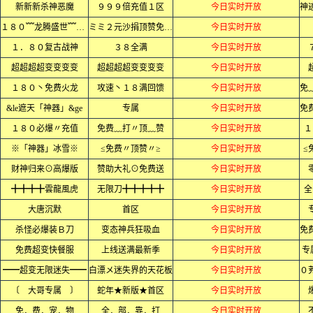
新新新杀神恶魔
９９９倍充值１区
今日实时开放
１８０﹌龙腾盛世﹌火龙﹌
ミミ２元沙捐顶赞免费ミミ
今日实时开放
１．８０复古战神
３８全满
今日实时开放
超超超超变变变变
超超超超变变变变
今日实时开放
１８０丶免费火龙
攻速丶１８满回馈
今日实时开放
&le遮天「神器」&ge
专属
今日实时开放
１８０必爆〃充值
免费﹏打〃顶﹏赞
今日实时开放
１
※「神器」冰雪※
≤免费〃顶赞〃≥
今日实时开放
≤
财神归来⊙高爆版
赞助大礼⊙免费送
今日实时开放
╋╋╋╋雲龍風虎
无限刀╋╋╋╋╋
今日实时开放
全
大唐沉默
首区
今日实时开放
杀怪必爆装Ｂ刀
变态神兵狂吸血
今日实时开放
免费超变快餐服
上线送满最新季
今日实时开放
专
━━超变无限迷失━━
白漂メ迷失界的天花板
今日实时开放
〔 大哥专属 〕
蛇年★新版★首区
今日实时开放
免．费．宠．物
全．部．靠．打
今日实时开放