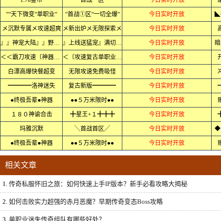
1.76金币
首战一区
今日实时开放
““天下微变“单职业“
“首战①区“一切全爆“
今日实时开放
◣
メ沉默专属メ攻速超爽
メ新出炉メ无限探索メ
今日实时开放
』』神宠大陆』』野外抓宠
』上线送猛宠』满切割』』
今日实时开放
暗
＜＜霸刀攻速〔神器〕＜＜
＜〔攻速复古单职业〕＜
今日实时开放
白漂高爆快餐超变
无限攻速免费吸怪
今日实时开放
━━━━洛神迷失
复古新版━━━━
今日实时开放
●终极吾辈●神器
●●５万米限时●●
今日实时开放
１８０神谕合击
╋星王+１╋╋╋
今日实时开放
玛雅沉默
╲首战首区╱
今日实时开放
◆
●终极吾辈●神器
●●５万米限时●●
今日实时开放
相关文章
1.
传奇私服怀旧之旅：如何快速上手IP版本？新手必看攻略大揭秘
2.
如何击败实力超强的赤月恶魔？早期传奇变态Boss攻略
3.
单职业迷失传奇组队有哪些好处？