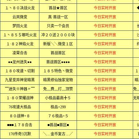
１丶８０决战火龙
首战★首区
今日实时开放
云岚微变
真·首战一区
今日实时开放
梦回火龙
只卖一个会员
今日实时开放
１丶８５＄哪吒火龙
冲２０送２０００块
今日实时开放
１·８２神焰火龙
新版╲╲微变１区
今日实时开放
凌霄合击
首战首区
今日实时开放
●●龙州迷失●●
首战首区●●●●
今日实时开放
１８０攻速丶切割
１８５特色丶微变
今日实时开放
１
九星变异神宠暗黑
暗黑修仙独家宠物
今日实时开放
暗
﹌迷失※神器〃﹌
免﹏费﹏打﹏顶赞
今日实时开放
１·８０荣耀战神
小极品最高╋５
今日实时开放
76攻速大极品
极品+299
今日实时开放
８０战神+８
７６极品+５
今日实时开放
■■■１７８合击
■首战■首区■
今日实时开放
176传奇3沉默
╲﹍金币复古﹍╱
今日实时开放