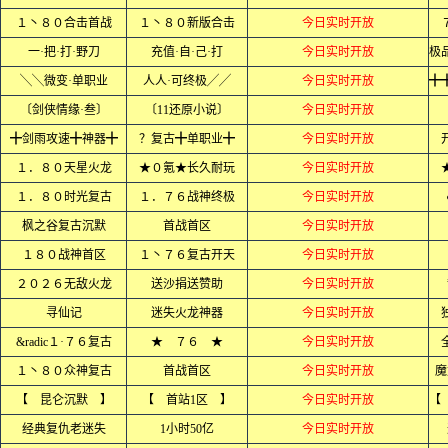
１丶８０合击首战
１丶８０新版合击
今日实时开放
一·把·打·野刀
充值·自·己·打
今日实时开放
╲╲微变·单职业
人人·可终极╱╱
今日实时开放
〔剑侠情缘·叁〕
〔11还原小说〕
今日实时开放
╋剑雨攻速╋神器╋
？复古╋单职业╋
今日实时开放
１．８０天星火龙
★０氪★长久耐玩
今日实时开放
１．８０时光复古
１．７６战神终极
今日实时开放
枫之谷复古沉默
首战首区
今日实时开放
１８０战神首区
１丶７６复古开天
今日实时开放
２０２６无敌火龙
送沙捐送赞助
今日实时开放
寻仙记
迷失火龙神器
今日实时开放
&radic１·７６复古
★ ７６ ★
今日实时开放
１丶８０众神复古
首战首区
今日实时开放
魔
【 昆仑沉默 】
【 首站1区 】
今日实时开放
经典复仇老迷失
1小时50亿
今日实时开放