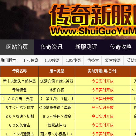
网站首页
传奇资讯
新服测评
传奇攻略
热门版本：
1.76传奇
1.80传奇
1.85传奇
仿盛大
复古传奇
英雄
传奇名称
版本类型
实时开服[月/日/时]
新未央迷失￥超神器
送满充值￥迷失神器
今日实时开放
专属特色
水浒白将
今日实时开放
丶
【．８０合击．养老．】
【．第１战．１区．】
今日实时开放
〔
ＢＴ＜七六＞倍攻
＜顶赞免费送＂单职业＞
今日实时开放
８０〃攻速丶切割
８５〃特色丶微变
今日实时开放
８０久久合击
独家战神+2
今日实时开放
１．７６鸿运复古
顶╱级╲小极品＋７
今日实时开放